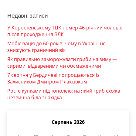
Недавні записи
У Коростенському ТЦК помер 46-річний чоловік
після проходження ВЛК
Мобілізація до 60 років: чому в Україні не
знижують граничний вік
Як правильно заморожувати гриби на зиму —
сирими, відвареними чи обсмаженими
7 серпня у Бердичеві попрощаються із
Захисником Дмитром Плаксюком
Росте купками під тополею: на який гриб схожа
незвична біла знахідка
Серпень 2026
Пн
Вт
Ср
Чт
Пт
Сб
Нд