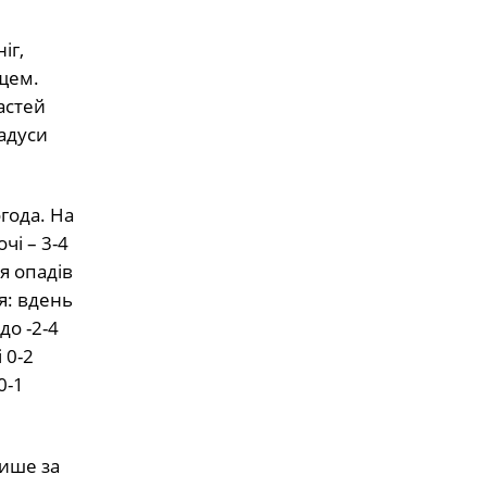
іг,
ощем.
астей
адуси
огода. На
чі – 3-4
я опадів
я: вдень
до -2-4
 0-2
0-1
лише за