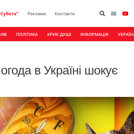
“Субота”
Реклама
Контакти
ЗИВ
ПОЛІТИКА
КРИК ДУШІ
ІНФОРМАЦІЯ
УКРАЇН
погода в Україні шокує