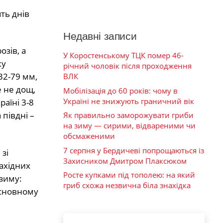
ть днів
Недавні записи
озів, а
У Коростенському ТЦК помер 46-
ку
річний чоловік після проходження
 32-79 мм,
ВЛК
е не дощ,
Мобілізація до 60 років: чому в
Україні не знижують граничний вік
раїні 3-8
 півдні –
Як правильно заморожувати гриби
на зиму — сирими, відвареними чи
обсмаженими
7 серпня у Бердичеві попрощаються із
зі
Захисником Дмитром Плаксюком
ахідних
Росте купками під тополею: на який
 зиму:
гриб схожа незвична біла знахідка
основному