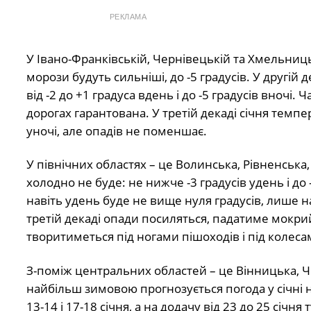
РЕКЛАМА
У Івано-Франківській, Чернівецькій та Хмельниць
морози будуть сильніші, до -5 градусів. У другій
від -2 до +1 градуса вдень і до -5 градусів вночі.
дорогах гарантована. У третій декаді січня темпер
уночі, але опадів не поменшає.
У північних областях – це Волинська, Рівненська
холодно не буде: не нижче -3 градусів удень і до
навіть удень буде не вище нуля градусів, лише на
третій декаді опади посиляться, падатиме мокри
творитиметься під ногами пішоходів і під колеса
З-поміж центральних областей – це Вінницька, Ч
найбільш зимовою прогнозується погода у січні 
13-14 і 17-18 січня, а на додачу від 23 до 25 січня