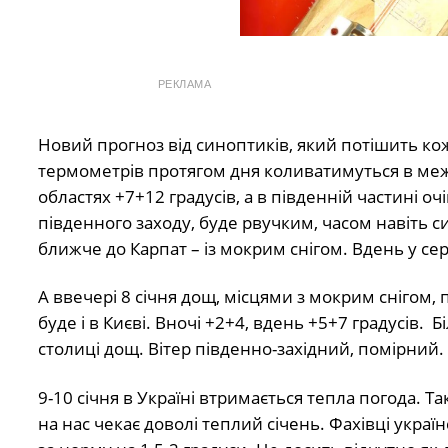
РЕКЛАМА
Новий прогноз від синоптиків, який потішить кож
термометрів протягом дня коливатимуться в межа
областях +7+12 градусів, а в південній частині оч
південного заходу, буде рвучким, часом навіть с
ближче до Карпат – із мокрим снігом. Вдень у се
А ввечері 8 січня дощ, місцями з мокрим снігом, 
буде і в Києві. Вночі +2+4, вдень +5+7 градусів. 
столиці дощ. Вітер південно-західний, помірний.
9-10 січня в Україні втримається тепла погода. Т
на нас чекає доволі теплий січень. Фахівці укра