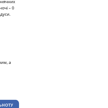
сонячних
очі – 0
адуси.
им, а
ЬНОТУ