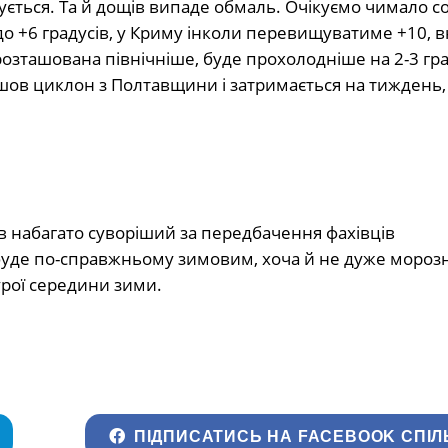
озується. Та й дощів випаде обмаль. Очікуємо чимало 
о +6 градусів, у Криму інколи перевищуватиме +10, вн
а розташована північніше, буде прохолодніше на 2-3 гр
дійшов циклон з Полтавщини і затримається на тиждень,
ів набагато суворіший за передбачення фахівців
буде по-справжньому зимовим, хоча й не дуже морозн
урої середини зими.
ПІДПИСАТИСЬ НА FACEBOOK СПІЛ