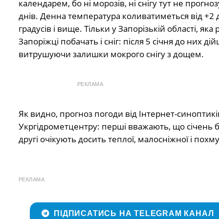
календарем, бо ні морозів, ні снігу тут не прогн
днів. Денна температура коливатиметься від +2 д
градусів і вище. Тільки у Запорізькій області, як
Запоріжці побачать і сніг: після 5 січня до них 
витрушуючи залишки мокрого снігу з дощем.
РЕКЛАМА
Як видно, прогноз погоди від Інтернет-синоптик
Укргідрометцентру: перші вважають, що січень 
другі очікують досить теплої, малосніжної і похм
РЕКЛАМА
ПІДПИСАТИСЬ НА TELEGRAM КАНАЛ