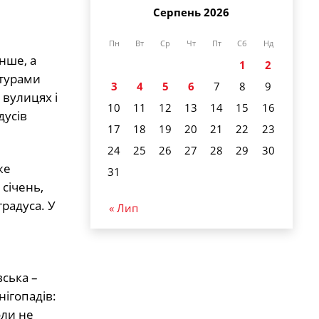
Серпень 2026
Пн
Вт
Ср
Чт
Пт
Сб
Нд
нше, а
1
2
атурами
3
4
5
6
7
8
9
 вулицях і
10
11
12
13
14
15
16
дусів
17
18
19
20
21
22
23
24
25
26
27
28
29
30
же
31
 січень,
градуса. У
« Лип
ська –
ігопадів:
оли не