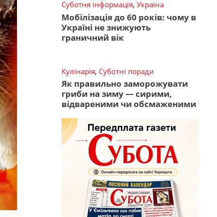
Суботня інформація
,
Україна
Мобілізація до 60 років: чому в
Україні не знижують
граничний вік
Кулінарія
,
Суботні поради
Як правильно заморожувати
гриби на зиму — сирими,
відвареними чи обсмаженими