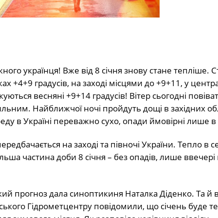
ного українця! Вже від 8 січня знову стане тепліше. 
х +4+9 градусів, на заході місцями до +9+11, у цент
ікуються весняні +9+14 градусів! Вітер сьогодні повіва
ильним. Найближчої ночі пройдуть дощі в західних об
реду в Україні переважно сухо, опади ймовірні лише в
передбачається на заході та півночі України. Тепло в с
Більша частина доби 8 січня – без опадів, лише ввечері
акий прогноз дала синоптикиня Наталка Діденко. Та й 
їнського Гідрометцентру повідомили, що січень буде 