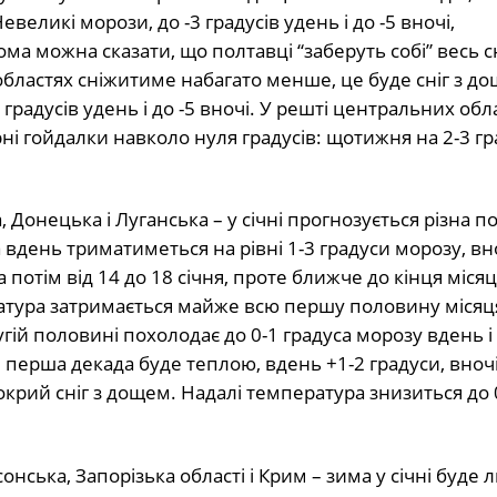
еликі морози, до -3 градусів удень і до -5 вночі,
а можна сказати, що полтавці “заберуть собі” весь сн
бластях сніжитиме набагато менше, це буде сніг з д
радусів удень і до -5 вночі. У решті центральних обл
ні гойдалки навколо нуля градусів: щотижня на 2-3 гр
, Донецька і Луганська – у січні прогнозується різна п
вдень триматиметься на рівні 1-3 градуси морозу, вно
 потім від 14 до 18 січня, проте ближче до кінця місяц
атура затримається майже всю першу половину місяц
угій половині похолодає до 0-1 градуса морозу вдень і 
 перша декада буде теплою, вдень +1-2 градуси, вночі
рий сніг з дощем. Надалі температура знизиться до 
онська, Запорізька області і Крим – зима у січні буде 