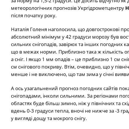
за норму на 1,5-2 градуси. Це досить відчутно як
метеорологічних прогнозів Укргідрометцентру
Н
після початку року.
Наталія Голеня наголосила, що довгострокові прог
абсолютний мінімум у 42 градуси морозу був вос
сильних снігопадів, завірюх та інших погодних кат
що в межах норми. Приблизно така ж кількість опад
а сніг. І якщо 1 мм опадів – це приблизно 1 см с
см снігового покриву. Втім, очевидно, що у північн
менше і не виключено, що там зима у січні вияв
А ось узагальнений прогноз погодних сайтів показ
снігопадами, інколи сильними. За регіонами пого
областях буде більш зимно, ніж у північних та сх
вдень 0-3 градуси тепла, вночі не нижче за -3 г
у вигляді дощу та мокрого снігу.