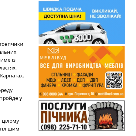
Стовпчики
ральних
тиме із
ластях,
 Карпатах.
ереду
 пройде у
в цілому
теплішим