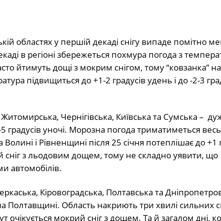
кій областях у першій декаді снігу випаде помітно ме
 декаді в регіоні збережеться похмура погода з темпер
 Часто йтимуть дощі з мокрим снігом, тому “ковзанка” на
атура підвищиться до +1-2 градусів удень і до -2-3 гра
, Житомирська, Чернігівська, Київська та Сумська – ду
 -5 градусів уночі. Морозна погода триматиметься весь
 Волині і Рівненщині після 25 січня потеплішає до +1 
й сніг з льодовим дощем, тому не складно уявити, що
ми автомобілів.
еркаська, Кіровоградська, Полтавська та Дніпропетров
на Полтавщині. Область накриють три хвилі сильних сн
 тут очікується мокрий сніг з дощем. Та й загалом дні, к