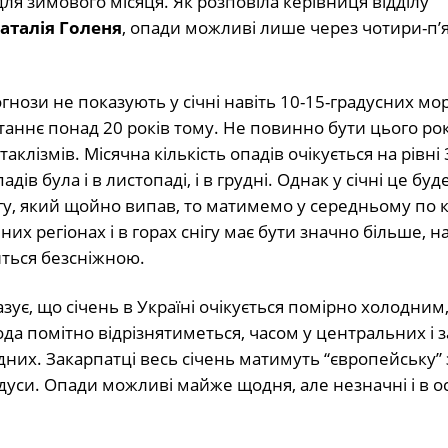
 для зимового місяця. Як розповіла керівниця відділу
аталія Голеня
, опади можливі лише через чотири-п’я
нози не показують у січні навіть 10-15-градусних мор
таннє понад 20 років тому. Не повинно бути цього ро
аклізмів. Місячна кількість опадів очікується на рівні
ів була і в листопаді, і в грудні. Однак у січні це буд
нігу, який щойно випав, то матимемо у середньому по к
их регіонах і в горах снігу має бути значно більше, на
иться безсніжною.
ує, що січень в Україні очікується помірно холодним, 
да помітно відрізнятиметься, часом у центральних і з
ідних. Закарпатці весь січень матимуть “європейську”
радуси. Опади можливі майже щодня, але незначні і в 