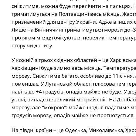
сніжитиме, можна буде перелічити на пальцях. Нев
триматимуться на Полтавщині весь місяць. Жартом
призначений для центру України. Адже в інших о
Лише на Вінниччині триматимуться морози до -3 г
протягом місяця очікуються невеликі температур
вгору чи донизу.
У кожній з трьох східних областей – це Харківська
Харківщині буде зимно весь місяць. Температура 
морозу. Сніжитиме багато, особливо до 11 січня, а
поменшає. У Луганській області плюсова темпер
навіть до +4 градусів, опадів майже не буде. У др
уночі, випаде невеликий мокрий сніг. На Донбасі
морозу, але “мокрою”: майже щодня падатиме мок
градусів морозу, опадів майже не прогнозується.
На півдні країни – це Одеська, Миколаївська, Херс