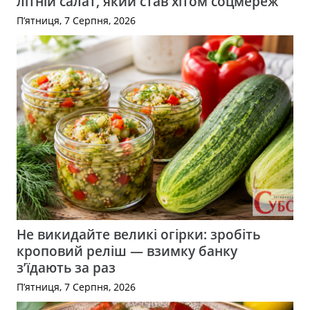
літній салат, який став хітом соцмереж
П’ятниця, 7 Серпня, 2026
Не викидайте великі огірки: зробіть
кроповий реліш — взимку банку
з’їдають за раз
П’ятниця, 7 Серпня, 2026