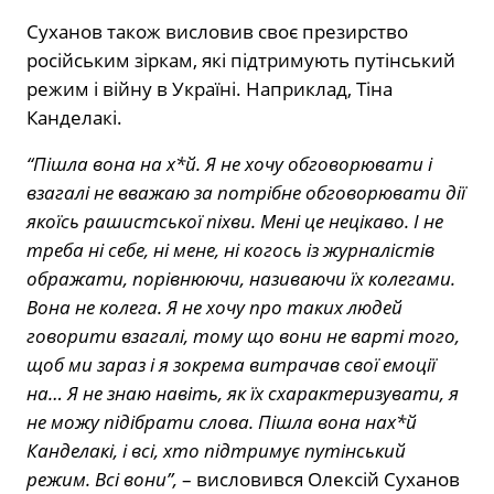
Суханов також висловив своє презирство
російським зіркам, які підтримують путінський
режим і війну в Україні. Наприклад, Тіна
Канделакі.
“Пішла вона на х*й. Я не хочу обговорювати і
взагалі не вважаю за потрібне обговорювати дії
якоїсь рашистської піхви. Мені це нецікаво. І не
треба ні себе, ні мене, ні когось із журналістів
ображати, порівнюючи, називаючи їх колегами.
Вона не колега. Я не хочу про таких людей
говорити взагалі, тому що вони не варті того,
щоб ми зараз і я зокрема витрачав свої емоції
на… Я не знаю навіть, як їх схарактеризувати, я
не можу підібрати слова. Пішла вона нах*й
Канделакі, і всі, хто підтримує путінський
режим. Всі вони”,
– висловився Олексій Суханов