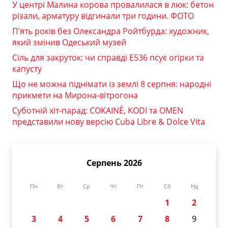
У центрі Малина корова провалилася в люк: бетон
різали, арматуру відгинали три години. ФОТО
П’ять років без Олександра Ройтбурда: художник,
який змінив Одеський музей
Сіль для закруток: чи справді Е536 псує огірки та
капусту
Що не можна піднімати із землі 8 серпня: народні
прикмети на Мирона-вітрогона
Суботній хіт-парад: COKAINÉ, KODI та OMEN
представили нову версію Cuba Libre & Dolce Vita
Серпень 2026
Пн
Вт
Ср
Чт
Пт
Сб
Нд
1
2
3
4
5
6
7
8
9