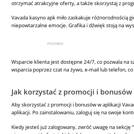
otrzymać atrakcyjne oferty, a także skorzystaj z pr
Vavada kasyno apk miło zaskakuje różnorodnością gier
niepowtarzalne emocje. Grafika i dźwięk stoją na wy
РЕКЛАМА
Wsparcie klienta jest dostępne 24/7, co pozwala na
wsparcia poprzez czat na żywo, e-mail lub telefon, 
Jak korzystać z promocji i bonusów
Aby skorzystać z promocji i bonusów w aplikacji Vava
aplikacji. Po zainstalowaniu, zaloguj się na swoje ko
Kiedy jesteś już zalogowany, zwróć uwagę na sekcję