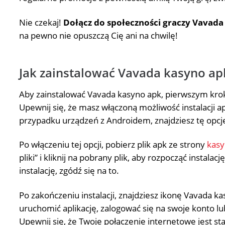
Nie czekaj!
Dołącz do społeczności graczy Vavada
na pewno nie opuszczą Cię ani na chwilę!
Jak zainstalować Vavada kasyno a
Aby zainstalować Vavada kasyno apk, pierwszym kroki
Upewnij się, że masz włączoną możliwość instalacji a
przypadku urządzeń z Androidem, znajdziesz tę opcję 
Po włączeniu tej opcji, pobierz plik apk ze strony
kasy
pliki” i kliknij na pobrany plik, aby rozpocząć instal
instalację, zgódź się na to.
Po zakończeniu instalacji, znajdziesz ikonę Vavada 
uruchomić aplikację, zalogować się na swoje konto lu
Upewnij się, że Twoje połączenie internetowe jest sta