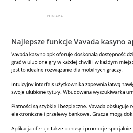
РЕКЛАМА
Najlepsze funkcje Vavada kasyno ap
Vavada kasyno apk oferuje doskonałą dostępność dzię
grać w ulubione gry w każdej chwili i w każdym miejsc
jest to idealne rozwiązanie dla mobilnych graczy.
Intuicyjny interfejs użytkownika zapewnia łatwą naw
swoje ulubione tytuły. Wbudowana wyszukiwarka umoż
Płatności są szybkie i bezpieczne. Vavada obsługuje 
elektroniczne i przelewy bankowe. Gracze mogą doko
Aplikacja oferuje także bonusy i promocje specjalni