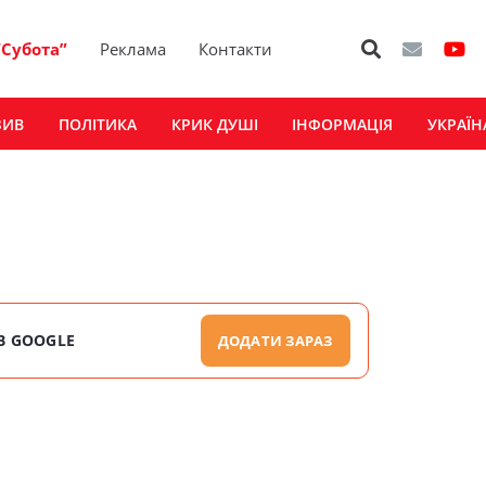
“Субота”
Реклама
Контакти
ЗИВ
ПОЛІТИКА
КРИК ДУШІ
ІНФОРМАЦІЯ
УКРАЇН
В GOOGLE
ДОДАТИ ЗАРАЗ