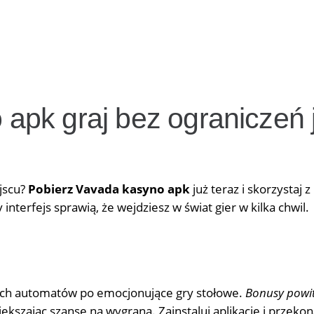
apk graj bez ograniczeń 
ejscu?
Pobierz Vavada kasyno apk
już teraz i skorzystaj z
 interfejs sprawią, że wejdziesz w świat gier w kilka chwil.
nych automatów po emocjonujące gry stołowe.
Bonusy powi
kszając szansę na wygraną. Zainstaluj aplikację i przekon