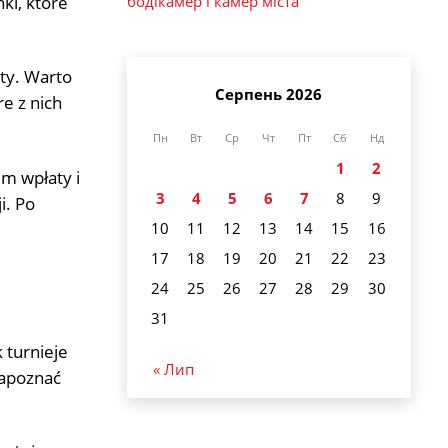
ki, które
бодікамер і камер міста
rty. Warto
Серпень 2026
e z nich
Пн
Вт
Ср
Чт
Пт
Сб
Нд
1
2
m wpłaty i
3
4
5
6
7
8
9
i. Po
10
11
12
13
14
15
16
17
18
19
20
21
22
23
24
25
26
27
28
29
30
31
 turnieje
« Лип
zapoznać