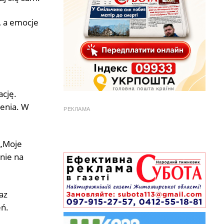
z, a emocje
ację.
zenia. W
РЕКЛАМА
 „Moje
enie na
az
eń.