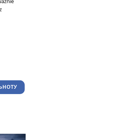
ważnie
z
ЬНОТУ