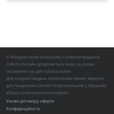
© Використання матеріалів з інтернет-видання
Субота Онлайн дозволяється лише за умови
посилання на сайт subota.online
Для інтернет-видань обов’язкове пряме, відкрите
для пошукових систем гіперпосилання у першому
абзаці на конкретний матеріал.
Умови договору оферти
Конфіденційність