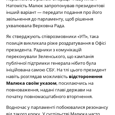
Натомість Малюк запропонував президентові
інший варіант — передати подання про його
звільнення до парламенту, щоб рішення
ухвалювала Верховна Рада.
Як стверджують співрозмовники «УП», така
позиція викликала різке роздратування в Офісі
президента. Радники з комунікацій
переконували Зеленського, що кампанія
публічної підтримки генерала нібито була
ініційована самою СБУ. На тлі цього президент
навіть розглядав можливість
відсторонення
Малюка своїм указом
, посилаючись на
повноваження, надані главі держави на
початку повномасштабного вторгнення.
Водночас у парламенті побоювалися резонансу
від такого кроку. У суспільстві Малюка часто