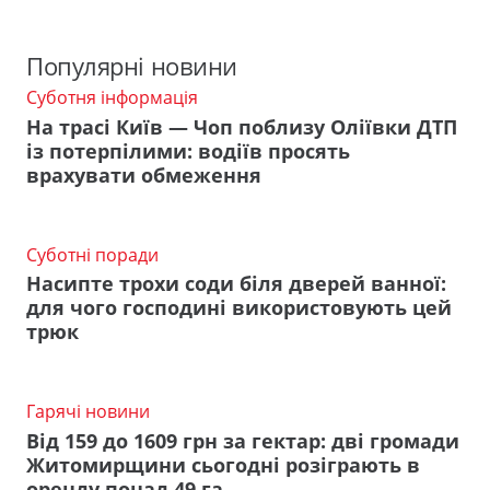
Популярні новини
Суботня інформація
На трасі Київ — Чоп поблизу Оліївки ДТП
із потерпілими: водіїв просять
врахувати обмеження
Суботні поради
Насипте трохи соди біля дверей ванної:
для чого господині використовують цей
трюк
Гарячі новини
Від 159 до 1609 грн за гектар: дві громади
Житомирщини сьогодні розіграють в
оренду понад 49 га