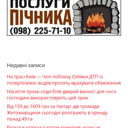
Недавні записи
На трасі Київ — Чоп поблизу Оліївки ДТП із
потерпілими: водіїв просять врахувати обмеження
Насипте трохи соди біля дверей ванної: для чого
господині використовують цей трюк
Від 159 до 1609 грн за гектар: дві громади
Житомирщини сьогодні розіграють в оренду
понад 49 га
Розсіл в огірках раптом помутнів: коли це