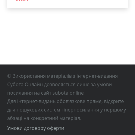
© Використання матеріалів з інтернет-видання
Субота Онлайн дозволяється лише за умови
посилання на сайт subota.online
Для інтернет-видань обов’язкове пряме, відкрите
для пошукових систем гіперпосилання у першому
абзаці на конкретний матеріал.
Умови договору оферти