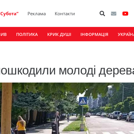
“Субота”
Реклама
Контакти
ЗИВ
ПОЛІТИКА
КРИК ДУШІ
ІНФОРМАЦІЯ
УКРАЇН
пошкодили молоді дерев