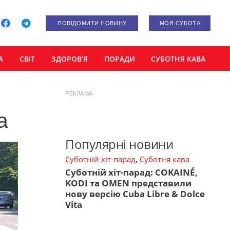
ПОВІДОМИТИ НОВИНУ
МОЯ СУБОТА
А
СВІТ
ЗДОРОВ’Я
ПОРАДИ
СУБОТНЯ КАВА
РЕКЛАМА
а
Популярні новини
Суботній хіт-парад
,
Суботня кава
Суботній хіт-парад: COKAINÉ,
KODI та OMEN представили
нову версію Cuba Libre & Dolce
Vita