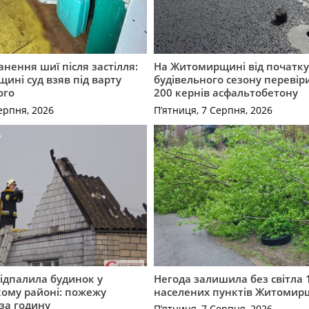
нення шиї після застілля:
На Житомирщині від початк
щині суд взяв під варту
будівельного сезону перевір
ого
200 кернів асфальтобетону
ерпня, 2026
П’ятниця, 7 Серпня, 2026
ідпалила будинок у
Негода залишила без світла 
ому районі: пожежу
населених пунктів Житоми
 за годину
П’ятниця, 7 Серпня, 2026