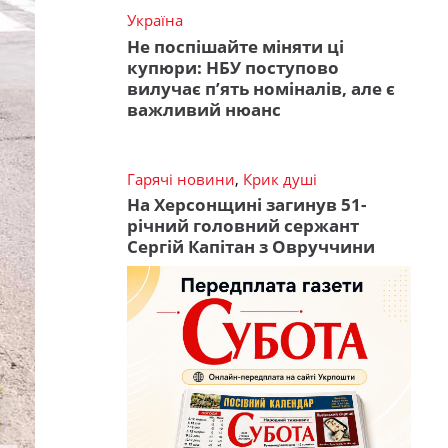
Україна
Не поспішайте міняти ці
купюри: НБУ поступово
вилучає п’ять номіналів, але є
важливий нюанс
Гарячі новини
,
Крик душі
На Херсонщині загинув 51-
річний головний сержант
Сергій Капітан з Овруччини