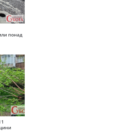
у
или понад
11
рщини