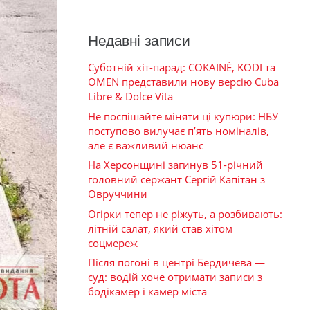
Недавні записи
Суботній хіт-парад: COKAINÉ, KODI та
OMEN представили нову версію Cuba
Libre & Dolce Vita
Не поспішайте міняти ці купюри: НБУ
поступово вилучає п’ять номіналів,
але є важливий нюанс
На Херсонщині загинув 51-річний
головний сержант Сергій Капітан з
Овруччини
Огірки тепер не ріжуть, а розбивають:
літній салат, який став хітом
соцмереж
Після погоні в центрі Бердичева —
суд: водій хоче отримати записи з
бодікамер і камер міста