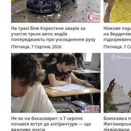
На трасі біля Коростеня аварія за
Ножове пора
участю трьох авто: водіїв
на Бердичів
попереджають про ускладнення руху
підозрюван
П’ятниця, 7 Серпня, 2026
П’ятниця, 7 С
Не як на бакалаврат: з 7 серпня
Блискавка п
почався вступ до аспірантури — що
Житомирськ
важливо знати
ліквідували