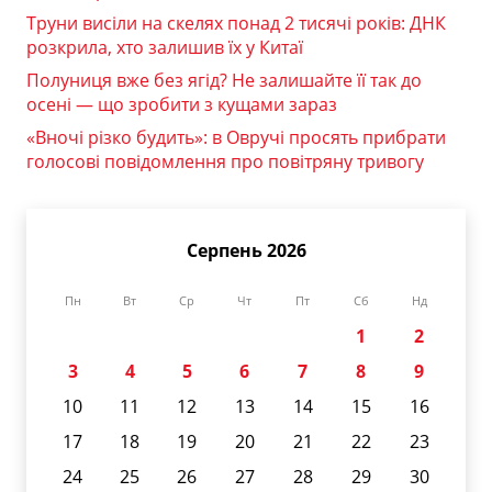
Труни висіли на скелях понад 2 тисячі років: ДНК
розкрила, хто залишив їх у Китаї
Полуниця вже без ягід? Не залишайте її так до
осені — що зробити з кущами зараз
«Вночі різко будить»: в Овручі просять прибрати
голосові повідомлення про повітряну тривогу
Серпень 2026
Пн
Вт
Ср
Чт
Пт
Сб
Нд
1
2
3
4
5
6
7
8
9
10
11
12
13
14
15
16
17
18
19
20
21
22
23
24
25
26
27
28
29
30