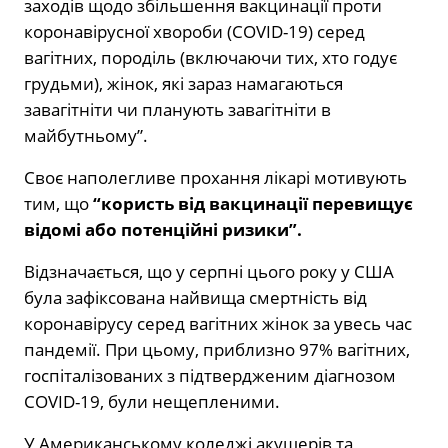
заходів щодо збільшення вакцинації проти
коронавірусної хвороби (COVID-19) серед
вагітних, породіль (включаючи тих, хто годує
грудьми), жінок, які зараз намагаються
завагітніти чи планують завагітніти в
майбутньому”.
Своє наполегливе прохання лікарі мотивують
тим, що
“
користь від вакцинації перевищує
відомі або потенційні ризики”.
Відзначається, що у серпні цього року у США
була зафіксована найвища смертність від
коронавірусу серед вагітних жінок за увесь час
пандемії. При цьому, приблизно 97% вагітних,
госпіталізованих з підтвердженим діагнозом
COVID-19, були нещепленими.
У Американському коледжі акушерів та