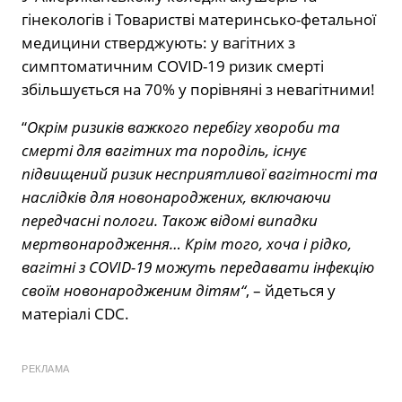
гінекологів і Товаристві материнсько-фетальної
медицини стверджують: у вагітних з
симптоматичним COVID-19 ризик смерті
збільшується на 70% у порівняні з невагітними!
“
Окрім ризиків важкого перебігу хвороби та
смерті для вагітних та породіль, існує
підвищений ризик несприятливої ​​вагітності та
наслідків для новонароджених, включаючи
передчасні пологи. Також відомі випадки
мертвонародження…
Крім того, хоча і рідко,
вагітні з COVID-19 можуть передавати інфекцію
своїм новонародженим дітям
“
, – йдеться у
матеріалі
CDC.
РЕКЛАМА