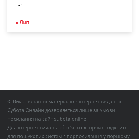
31
« Лип
© Використання матеріалів з інтернет-видання
Субота Онлайн дозволяється лише за умови
посилання на сайт subota.online
Для інтернет-видань обов’язкове пряме, відкрите
для пошукових систем гіперпосилання у першому