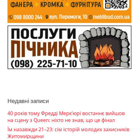
Недавні записи
40 років тому Фредді Мерк’юрі востаннє вийшов
на сцену з Queen: ніхто не знав, що це фінал
Їм назавжди 21–23: сім історій молодих захисників
Житомирщини