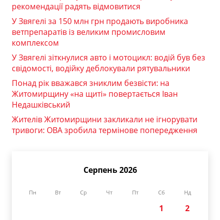
рекомендації радять відмовитися
У Звягелі за 150 млн грн продають виробника
ветпрепаратів із великим промисловим
комплексом
У Звягелі зіткнулися авто і мотоцикл: водій був без
свідомості, водійку деблокували рятувальники
Понад рік вважався зниклим безвісти: на
Житомирщину «на щиті» повертається Іван
Недашківський
Жителів Житомирщини закликали не ігнорувати
тривоги: ОВА зробила термінове попередження
Серпень 2026
Пн
Вт
Ср
Чт
Пт
Сб
Нд
1
2