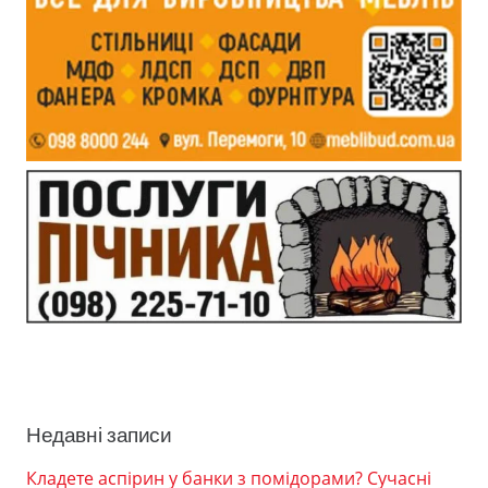
Недавні записи
Кладете аспірин у банки з помідорами? Сучасні