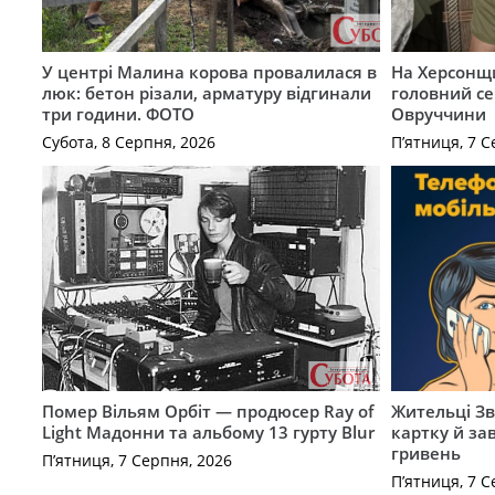
У центрі Малина корова провалилася в
На Херсонщи
люк: бетон різали, арматуру відгинали
головний се
три години. ФОТО
Овруччини
Субота, 8 Серпня, 2026
П’ятниця, 7 С
Помер Вільям Орбіт — продюсер Ray of
Жительці З
Light Мадонни та альбому 13 гурту Blur
картку й за
гривень
П’ятниця, 7 Серпня, 2026
П’ятниця, 7 С