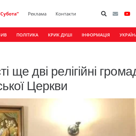
“Субота”
Реклама
Контакти
ЗИВ
ПОЛІТИКА
КРИК ДУШІ
ІНФОРМАЦІЯ
УКРАЇН
і ще дві релігійні грома
ської Церкви