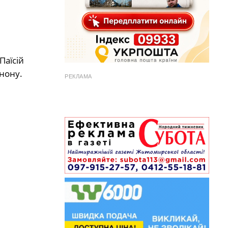
Паїсій
нону.
РЕКЛАМА