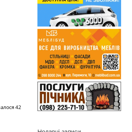
алося 42
Недавні записи