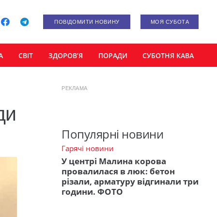
ПОВІДОМИТИ НОВИНУ
МОЯ СУБОТА
А
СВІТ
ЗДОРОВ’Я
ПОРАДИ
СУБОТНЯ КАВА
РЕКЛАМА
ди
Популярні новини
Гарячі новини
У центрі Малина корова
провалилася в люк: бетон
різали, арматуру відгинали три
години. ФОТО