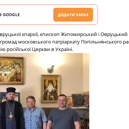
В GOOGLE
ДОДАТИ ЗАРАЗ
вруцької єпархії, єпископ Житомирський і Овруцький 
х громад московського патріархату Попільнянського ра
 російської Церкви в Україні.