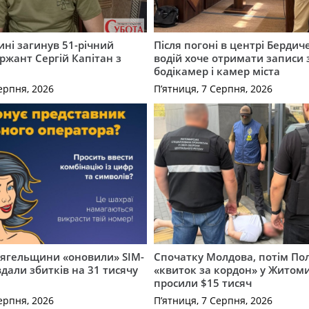
ні загинув 51-річний
Після погоні в центрі Бердич
ржант Сергій Капітан з
водій хоче отримати записи 
бодікамер і камер міста
ерпня, 2026
П’ятниця, 7 Серпня, 2026
вягельщини «оновили» SIM-
Спочатку Молдова, потім По
вдали збитків на 31 тисячу
«квиток за кордон» у Житоми
просили $15 тисяч
ерпня, 2026
П’ятниця, 7 Серпня, 2026