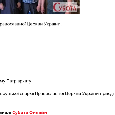
равославної Церкви України.
му Патріархату.
вруцької єпархії Православної Церкви України приєдн
аналі
Субота Онлайн