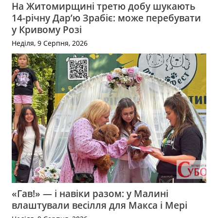
На Житомирщині третю добу шукають
14-річну Дар’ю Зрабіє: може перебувати
у Кривому Розі
Неділя, 9 Серпня, 2026
«Гав!» — і навіки разом: у Малині
влаштували весілля для Макса і Мері