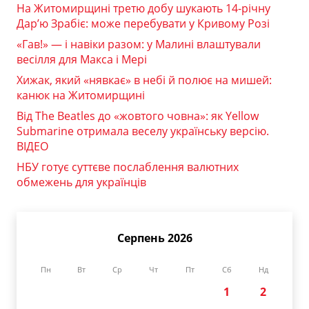
На Житомирщині третю добу шукають 14-річну
Дар’ю Зрабіє: може перебувати у Кривому Розі
«Гав!» — і навіки разом: у Малині влаштували
весілля для Макса і Мері
Хижак, який «нявкає» в небі й полює на мишей:
канюк на Житомирщині
Від The Beatles до «жовтого човна»: як Yellow
Submarine отримала веселу українську версію.
ВІДЕО
НБУ готує суттєве послаблення валютних
обмежень для українців
Серпень 2026
Пн
Вт
Ср
Чт
Пт
Сб
Нд
1
2