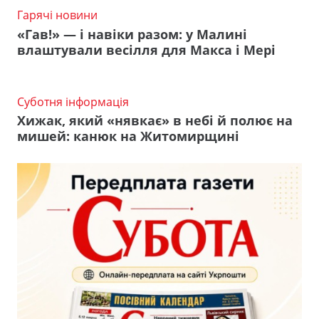
Гарячі новини
«Гав!» — і навіки разом: у Малині
влаштували весілля для Макса і Мері
Суботня інформація
Хижак, який «нявкає» в небі й полює на
мишей: канюк на Житомирщині