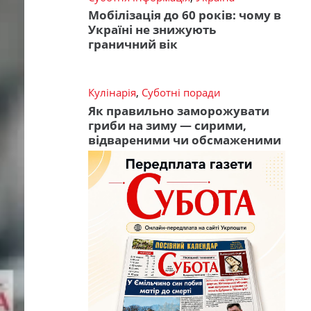
Мобілізація до 60 років: чому в
Україні не знижують
граничний вік
Кулінарія
,
Суботні поради
Як правильно заморожувати
гриби на зиму — сирими,
відвареними чи обсмаженими