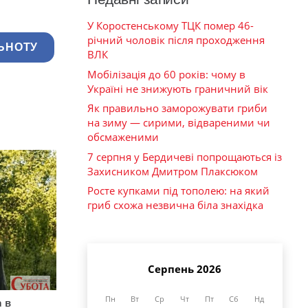
У Коростенському ТЦК помер 46-
річний чоловік після проходження
ЬНОТУ
ВЛК
Мобілізація до 60 років: чому в
Україні не знижують граничний вік
Як правильно заморожувати гриби
на зиму — сирими, відвареними чи
обсмаженими
7 серпня у Бердичеві попрощаються із
Захисником Дмитром Плаксюком
Росте купками під тополею: на який
гриб схожа незвична біла знахідка
Серпень 2026
Пн
Вт
Ср
Чт
Пт
Сб
Нд
 в