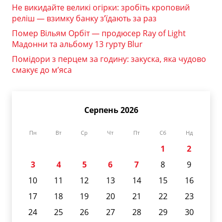
Не викидайте великі огірки: зробіть кроповий
реліш — взимку банку з’їдають за раз
Помер Вільям Орбіт — продюсер Ray of Light
Мадонни та альбому 13 гурту Blur
Помідори з перцем за годину: закуска, яка чудово
смакує до м’яса
Серпень 2026
Пн
Вт
Ср
Чт
Пт
Сб
Нд
1
2
3
4
5
6
7
8
9
10
11
12
13
14
15
16
17
18
19
20
21
22
23
24
25
26
27
28
29
30