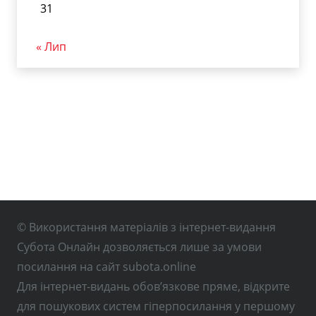
31
« Лип
© Використання матеріалів з інтернет-видання
Субота Онлайн дозволяється лише за умови
посилання на сайт subota.online
Для інтернет-видань обов’язкове пряме, відкрите
для пошукових систем гіперпосилання у першому