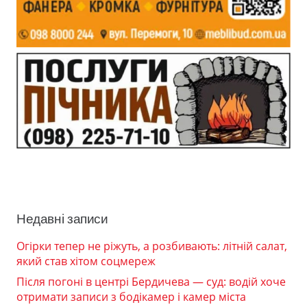
Недавні записи
Огірки тепер не ріжуть, а розбивають: літній салат,
який став хітом соцмереж
Після погоні в центрі Бердичева — суд: водій хоче
отримати записи з бодікамер і камер міста