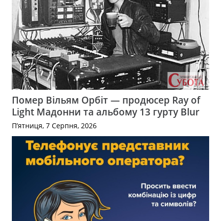
Помер Вільям Орбіт — продюсер Ray of
Light Мадонни та альбому 13 гурту Blur
П’ятниця, 7 Серпня, 2026