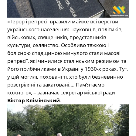
«Терор і репресії вразили майже всі верстви
українського населення: науковців, політиків,
військових, священиків, представників
культури, селянство. Особливо тяжкою і
болісною спадщиною минулого стали масові
репресії, які чинилися сталінським режимом та
його прибічниками в Україні у 1930-х роках. Тут,
у цій могилі, поховані ті, хто були безневинно
розстріляні та закатовані…. Пам’ятаємо
кожного», – зазначає секретар міської ради
Віктор Клімінський
.