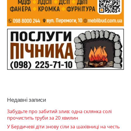
Недавні записи
Забудьте про забитий злив: одна склянка солі
прочистить труби за 20 хвилин
У Бердичеві діти знову сіли за шахівниці на честь