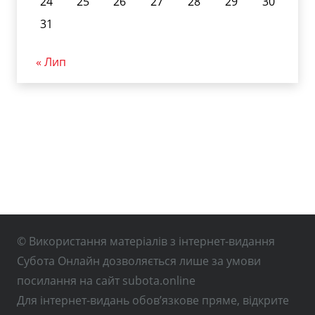
24
25
26
27
28
29
30
31
« Лип
© Використання матеріалів з інтернет-видання
Субота Онлайн дозволяється лише за умови
посилання на сайт subota.online
Для інтернет-видань обов’язкове пряме, відкрите