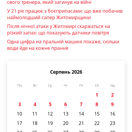
свого тренера, який загинув на війні
У 21 рік працює з боєприпасами: що вже побачив
наймолодший сапер Житомирщини
Після нічної атаки у Житомирі скаржаться на
різкий запах: що показують датчики повітря
Одна цифра на пральній машині покаже, скільки
води йде на кожне прання
Серпень 2026
Пн
Вт
Ср
Чт
Пт
Сб
Нд
1
2
3
4
5
6
7
8
9
10
11
12
13
14
15
16
17
18
19
20
21
22
23