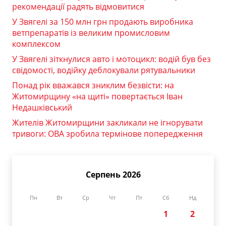
рекомендації радять відмовитися
У Звягелі за 150 млн грн продають виробника
ветпрепаратів із великим промисловим
комплексом
У Звягелі зіткнулися авто і мотоцикл: водій був без
свідомості, водійку деблокували рятувальники
Понад рік вважався зниклим безвісти: на
Житомирщину «на щиті» повертається Іван
Недашківський
Жителів Житомирщини закликали не ігнорувати
тривоги: ОВА зробила термінове попередження
Серпень 2026
Пн
Вт
Ср
Чт
Пт
Сб
Нд
1
2