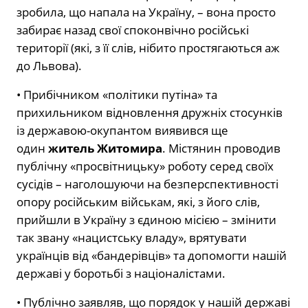
зробила, що напала на Україну, – вона просто
забирає назад свої споконвічно російські
території (які, з її слів, нібито простягаються аж
до Львова).
• Прибічником «політики путіна» та
прихильником відновлення дружніх стосунків
із державою-окупантом виявився ще
один
житель Житомира
. Містянин проводив
публічну «просвітницьку» роботу серед своїх
сусідів – наголошуючи на безперспективності
опору російським військам, які, з його слів,
прийшли в Україну з єдиною місією – змінити
так звану «нацистську владу», врятувати
українців від «бандерівців» та допомогти нашій
державі у боротьбі з націоналістами.
• Публічно заявляв, що порядок у нашій державі