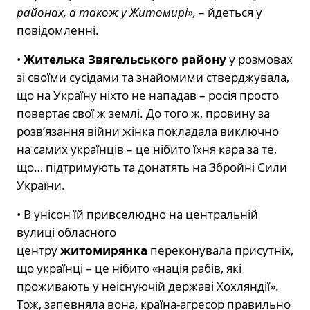
районах, а також у Житомирі»,
– йдеться у
повідомленні.
•
Жителька
Звягельського району
у розмовах
зі своїми сусідами та знайомими стверджувала,
що на Україну ніхто не нападав – росія просто
повертає свої ж землі. До того ж, провину за
розв’язання війни жінка покладала виключно
на самих українців – це нібито їхня кара за те,
що… підтримують та донатять на Збройні Сили
України.
• В унісон їй привселюдно на центральній
вулиці обласного
центру
житомирянка
переконувала присутніх,
що українці – це нібито «нація рабів, які
проживають у неіснуючій державі Хохляндії».
Тож, запевняла вона, країна-агресор правильно