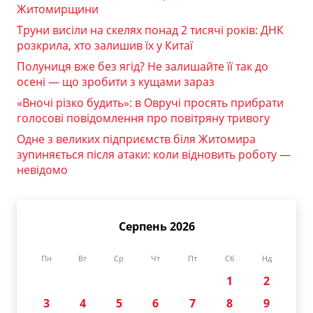
Житомирщини
Труни висіли на скелях понад 2 тисячі років: ДНК
розкрила, хто залишив їх у Китаї
Полуниця вже без ягід? Не залишайте її так до
осені — що зробити з кущами зараз
«Вночі різко будить»: в Овручі просять прибрати
голосові повідомлення про повітряну тривогу
Одне з великих підприємств біля Житомира
зупиняється після атаки: коли відновить роботу —
невідомо
Серпень 2026
Пн
Вт
Ср
Чт
Пт
Сб
Нд
1
2
3
4
5
6
7
8
9