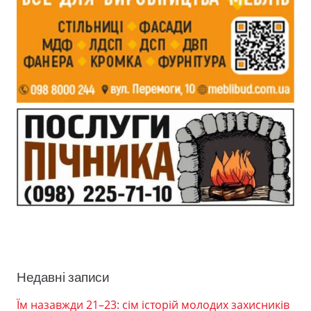
Недавні записи
Їм назавжди 21–23: сім історій молодих захисників