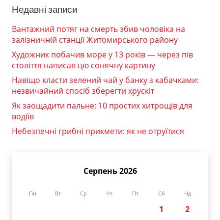
Недавні записи
Вантажний потяг на смерть збив чоловіка на
залізничній станції Житомирського району
Художник побачив море у 13 років — через пів
століття написав цю сонячну картину
Навіщо класти зелений чай у банку з кабачками:
незвичайний спосіб зберегти хрускіт
Як заощадити пальне: 10 простих хитрощів для
водіїв
Небезпечні грибні прикмети: як не отруїтися
Серпень 2026
Пн
Вт
Ср
Чт
Пт
Сб
Нд
1
2