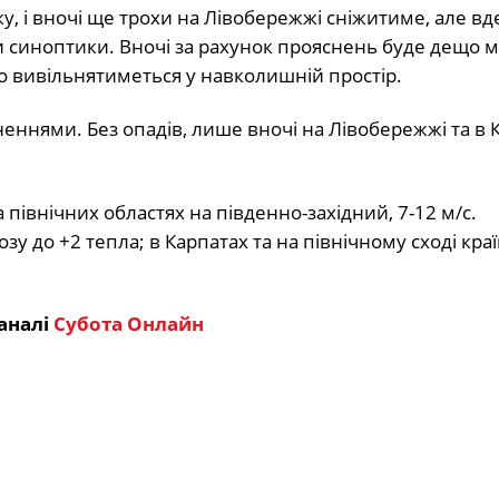
у, і вночі ще трохи на Лівобережжі сніжитиме, але в
 синоптики. Вночі за рахунок прояснень буде дещо 
о вивільнятиметься у навколишній простір.
еннями. Без опадів, лише вночі на Лівобережжі та в 
а північних областях на південно-західний, 7-12 м/с.
зу до +2 тепла; в Карпатах та на північному сході кра
аналі
Субота Онлайн