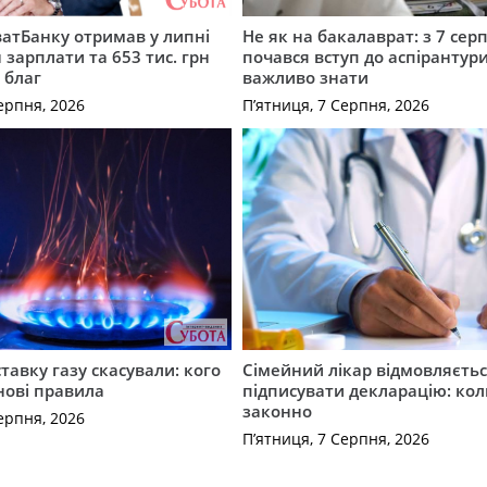
атБанку отримав у липні
Не як на бакалаврат: з 7 сер
 зарплати та 653 тис. грн
почався вступ до аспірантур
 благ
важливо знати
ерпня, 2026
П’ятниця, 7 Серпня, 2026
ставку газу скасували: кого
Сімейний лікар відмовляєть
нові правила
підписувати декларацію: кол
законно
ерпня, 2026
П’ятниця, 7 Серпня, 2026