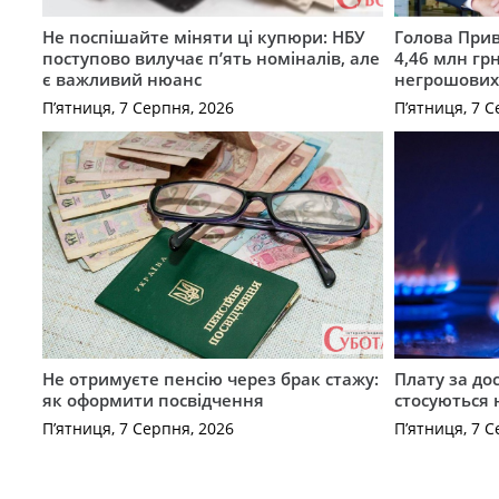
Не поспішайте міняти ці купюри: НБУ
Голова Прив
поступово вилучає п’ять номіналів, але
4,46 млн грн
є важливий нюанс
негрошових
П’ятниця, 7 Серпня, 2026
П’ятниця, 7 С
Не отримуєте пенсію через брак стажу:
Плату за до
як оформити посвідчення
стосуються 
П’ятниця, 7 Серпня, 2026
П’ятниця, 7 С