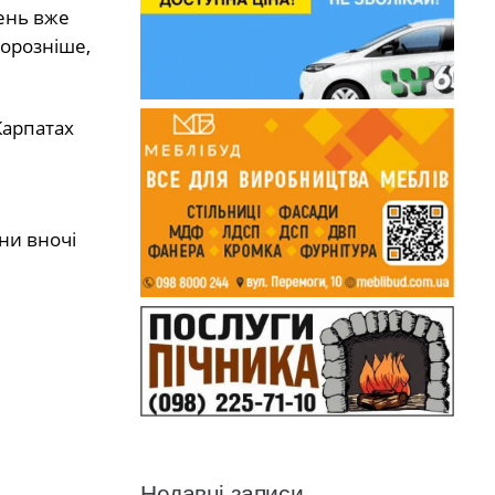
день вже
морозніше,
Карпатах
їни вночі
Недавні записи