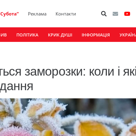
“Субота”
Реклама
Контакти
ЗИВ
ПОЛІТИКА
КРИК ДУШІ
ІНФОРМАЦІЯ
УКРАЇН
ться заморозки: коли і як
одання