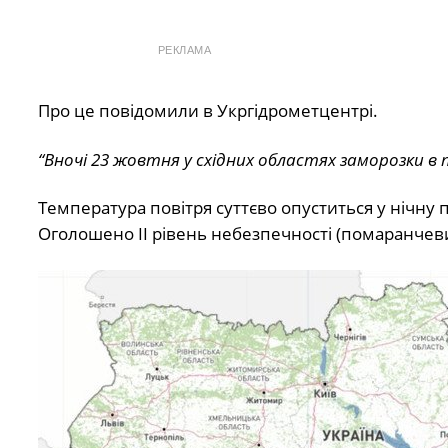
РЕКЛАМА
Про це
повідомили
в Укргідрометцентрі.
“Вночі 23 жовтня у східних областях заморозки в по
Температура повітря суттєво опуститься у нічну п
Оголошено ІІ рівень небезпечності (помаранчев