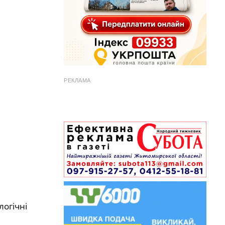
РЕКЛАМА
огічні