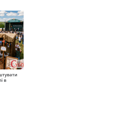
штувати
і в