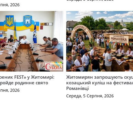
рпня, 2026
ареник FEST» у Житомирі:
Житомирян запрошують ску
пройде родинне свято
козацький куліш на фестивал
Романівці
рпня, 2026
Середа, 5 Серпня, 2026