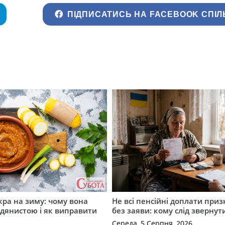
ПІДПИСАТИСЬ НА FACEBOOK СПІЛ
кра на зиму: чому вона
Не всі пенсійні доплати при
дянистою і як виправити
без заяви: кому слід звернут
Середа, 5 Серпня, 2026