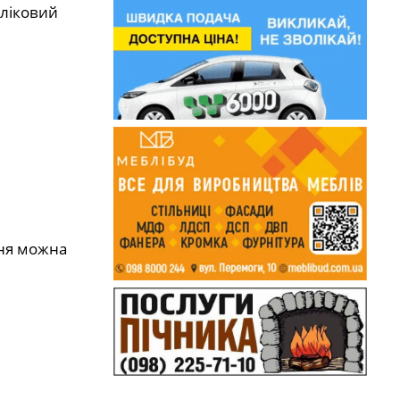
бліковий
ння можна