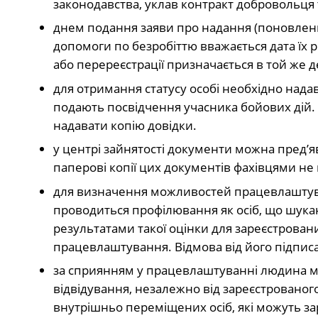
законодавства, уклав контракт добровольця 
днем подання заяви про надання (поновленн
допомоги по безробіттю вважається дата їх р
або перереєстрації призначається в той же д
для отримання статусу особі необхідно нада
подають посвідчення учасника бойових дій. 
надавати копію довідки.
у центрі зайнятості документи можна пред’я
паперові копії цих документів фахівцями не
для визначення можливостей працевлаштува
проводиться профілювання як осіб, що шукают
результатами такої оцінки для зареєстрован
працевлаштування. Відмова від його підписа
за сприянням у працевлаштуванні людина мож
відвідування, незалежно від зареєстровано
внутрішньо переміщених осіб, які можуть зар