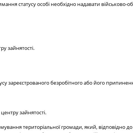
римання статусу особі необхідно надавати військово-о
ру зайнятості.
тусу зареєстрованого безробітного або його припине
центру зайнятості.
мування територіальної громади, який, відповідно до