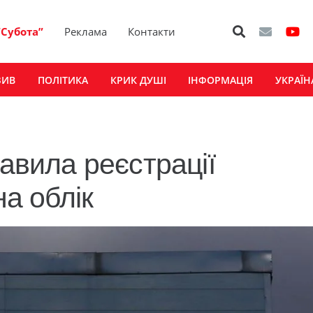
“Субота”
Реклама
Контакти
ЗИВ
ПОЛІТИКА
КРИК ДУШІ
ІНФОРМАЦІЯ
УКРАЇН
равила реєстрації
на облік