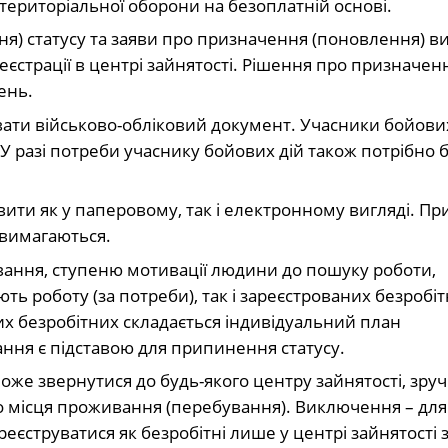
територіальної оборони на безоплатній основі.
я) статусу та заяви про призначення (поновлення) в
еєстрації в центрі зайнятості. Рішення про призначен
ень.
вати військово-обліковий документ. Учасники бойови
У разі потреби учаснику бойових дій також потрібно 
вити як у паперовому, так і електронному вигляді. Пр
 вимагаються.
ння, ступеню мотивації людини до пошуку роботи,
ь роботу (за потреби), так і зареєстрованих безробіт
их безробітних складається індивідуальний план
ння є підставою для припинення статусу.
е звернутися до будь-якого центру зайнятості, зручн
го місця проживання (перебування). Виключення – для
еєструватися як безробітні лише у центрі зайнятості 