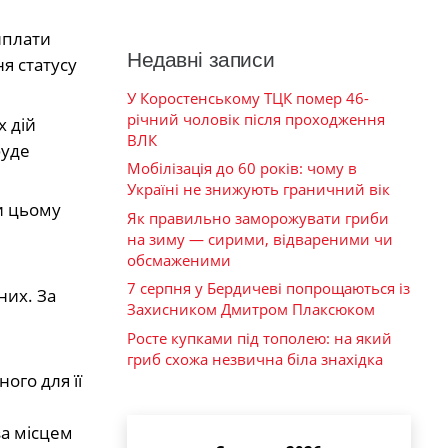
иплати
Недавні записи
ня статусу
У Коростенському ТЦК помер 46-
річний чоловік після проходження
х дій
ВЛК
буде
Мобілізація до 60 років: чому в
Україні не знижують граничний вік
и цьому
Як правильно заморожувати гриби
на зиму — сирими, відвареними чи
обсмаженими
7 серпня у Бердичеві попрощаються із
них. За
Захисником Дмитром Плаксюком
Росте купками під тополею: на який
гриб схожа незвична біла знахідка
ого для її
за місцем