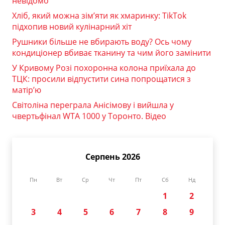
невідомо
Хліб, який можна зім’яти як хмаринку: TikTok
підхопив новий кулінарний хіт
Рушники більше не вбирають воду? Ось чому
кондиціонер вбиває тканину та чим його замінити
У Кривому Розі похоронна колона приїхала до
ТЦК: просили відпустити сина попрощатися з
матір’ю
Світоліна переграла Анісімову і вийшла у
чвертьфінал WTA 1000 у Торонто. Відео
Серпень 2026
Пн
Вт
Ср
Чт
Пт
Сб
Нд
1
2
3
4
5
6
7
8
9