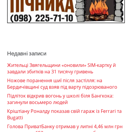
Недавні записи
Жительці Звягельщини «оновили» SIM-картку й
завдали збитків на 31 тисячу гривень
Ножове поранення шиї після застілля: на
Бердичівщині суд взяв під варту підозрюваного
Підліток відкрив вогонь у школі біля Бангкока:
загинули восьмеро людей
Кріштіану Роналду показав свій гараж із Ferrari та
Bugatti
Голова ПриватБанку отримав у липні 4,46 млн грн