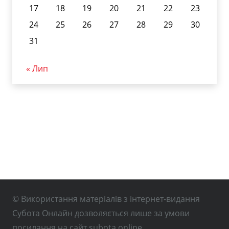
17
18
19
20
21
22
23
24
25
26
27
28
29
30
31
« Лип
© Використання матеріалів з інтернет-видання
Субота Онлайн дозволяється лише за умови
посилання на сайт subota.online