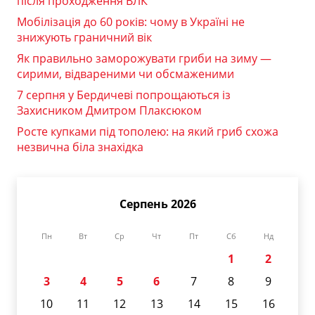
після проходження ВЛК
Мобілізація до 60 років: чому в Україні не
знижують граничний вік
Як правильно заморожувати гриби на зиму —
сирими, відвареними чи обсмаженими
7 серпня у Бердичеві попрощаються із
Захисником Дмитром Плаксюком
Росте купками під тополею: на який гриб схожа
незвична біла знахідка
Серпень 2026
Пн
Вт
Ср
Чт
Пт
Сб
Нд
1
2
3
4
5
6
7
8
9
10
11
12
13
14
15
16