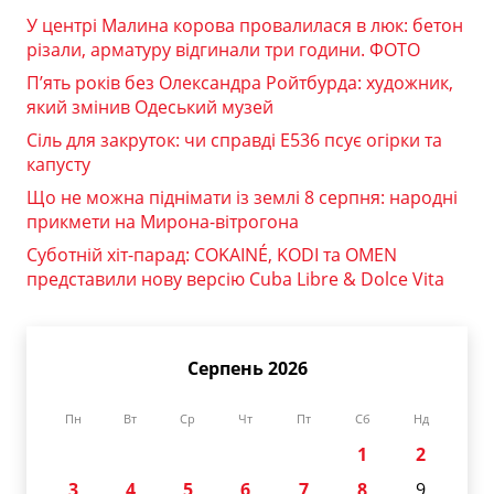
У центрі Малина корова провалилася в люк: бетон
різали, арматуру відгинали три години. ФОТО
П’ять років без Олександра Ройтбурда: художник,
який змінив Одеський музей
Сіль для закруток: чи справді Е536 псує огірки та
капусту
Що не можна піднімати із землі 8 серпня: народні
прикмети на Мирона-вітрогона
Суботній хіт-парад: COKAINÉ, KODI та OMEN
представили нову версію Cuba Libre & Dolce Vita
Серпень 2026
Пн
Вт
Ср
Чт
Пт
Сб
Нд
1
2
3
4
5
6
7
8
9