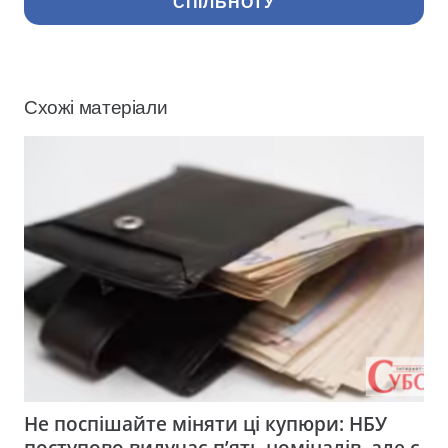
СПІЛЬНОТУ
Схожі матеріали
Не поспішайте міняти ці купюри: НБУ
поступово вилучає п’ять номіналів, але є