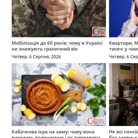
Мобілізація до 60 років: чому в Україні
Квартири, M
не знижують граничний вік
тисяч: у чо
Четвер, 6 Серпня, 2026
Четвер, 6 Се
Кабачкова ікра на зиму: чому вона
Не всі пенс
виходить водянистою і як виправити
без заяви: 