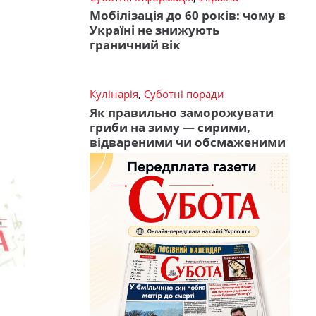
Мобілізація до 60 років: чому в
Україні не знижують
граничний вік
Кулінарія
,
Суботні поради
Як правильно заморожувати
гриби на зиму — сирими,
відвареними чи обсмаженими