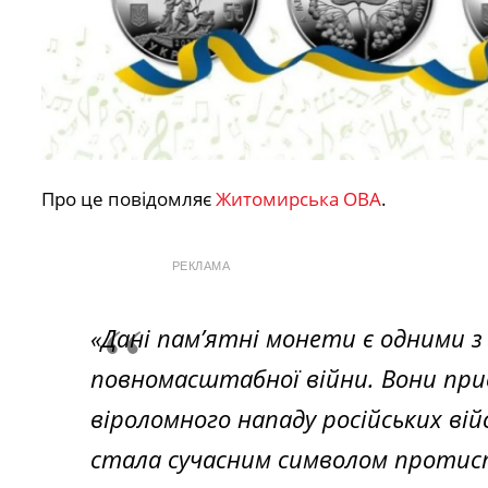
Про це повідомляє
Житомирська ОВА
.
РЕКЛАМА
«Дані пам’ятні монети є одними з
повномасштабної війни. Вони присвя
віроломного нападу російських вій
стала сучасним символом протистоя