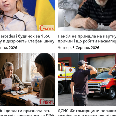
ercedes і будинок за $550
Пенсія не прийшла на картку
му підозрюють Стефанішину
причин і що робити насампе
рпня, 2026
Четвер, 6 Серпня, 2026
ійні доплати призначають
ДСНС Житомирщини посили
кому слід звернутися до ПФУ
технікою: що отримали підро