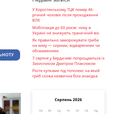
У Коростенському ТЦК помер 46-
річний чоловік після проходження
ВЛК
Мобілізація до 60 років: чому в
Україні не знижують граничний вік
Як правильно заморожувати гриби
на зиму — сирими, відвареними чи
обсмаженими
ЬНОТУ
7 серпня у Бердичеві попрощаються із
Захисником Дмитром Плаксюком
Росте купками під тополею: на який
гриб схожа незвична біла знахідка
Серпень 2026
Пн
Вт
Ср
Чт
Пт
Сб
Нд