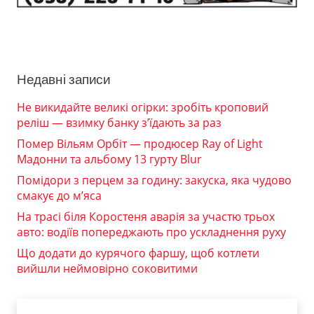
Недавні записи
Не викидайте великі огірки: зробіть кроповий
реліш — взимку банку з’їдають за раз
Помер Вільям Орбіт — продюсер Ray of Light
Мадонни та альбому 13 гурту Blur
Помідори з перцем за годину: закуска, яка чудово
смакує до м’яса
На трасі біля Коростеня аварія за участю трьох
авто: водіїв попереджають про ускладнення руху
Що додати до курячого фаршу, щоб котлети
вийшли неймовірно соковитими