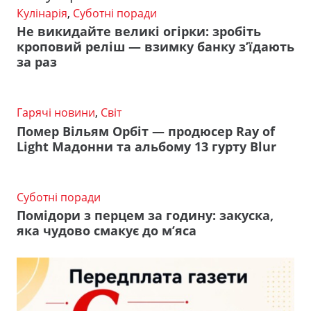
Кулінарія
,
Суботні поради
Не викидайте великі огірки: зробіть
кроповий реліш — взимку банку з’їдають
за раз
Гарячі новини
,
Світ
Помер Вільям Орбіт — продюсер Ray of
Light Мадонни та альбому 13 гурту Blur
Суботні поради
Помідори з перцем за годину: закуска,
яка чудово смакує до м’яса