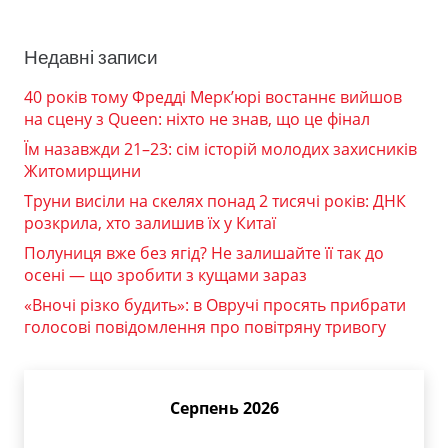
Недавні записи
40 років тому Фредді Мерк’юрі востаннє вийшов
на сцену з Queen: ніхто не знав, що це фінал
Їм назавжди 21–23: сім історій молодих захисників
Житомирщини
Труни висіли на скелях понад 2 тисячі років: ДНК
розкрила, хто залишив їх у Китаї
Полуниця вже без ягід? Не залишайте її так до
осені — що зробити з кущами зараз
«Вночі різко будить»: в Овручі просять прибрати
голосові повідомлення про повітряну тривогу
Серпень 2026