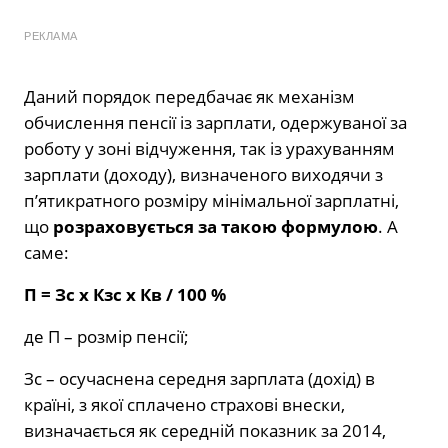
РЕКЛАМА
Даний порядок передбачає як механізм
обчислення пенсії із зарплати, одержуваної за
роботу у зоні відчуження, так із урахуванням
зарплати (доходу), визначеного виходячи з
п’ятикратного розміру мінімальної зарплатні,
що
розраховується за такою формулою
. А
саме:
П = Зс х Кзс х Кв / 100 %
де П – розмір пенсії;
Зс – осучаснена середня зарплата (дохід) в
країні, з якої сплачено страхові внески,
визначається як середній показник за 2014,