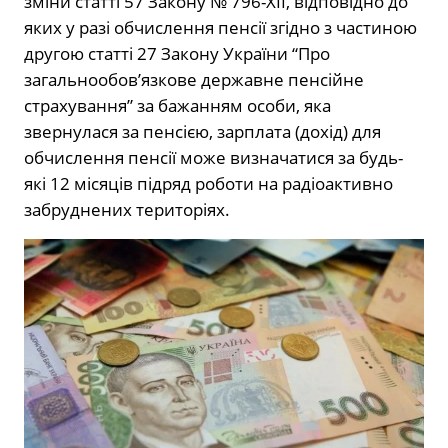
зміни статті 57 Закону № 796-ХІІ, відповідно до
яких у разі обчислення пенсії згідно з частиною
другою статті 27 Закону України “Про
загальнообов’язкове державне пенсійне
страхування” за бажанням особи, яка
звернулася за пенсією, зарплата (дохід) для
обчислення пенсії може визначатися за будь-
які 12 місяців підряд роботи на радіоактивно
забруднених територіях.