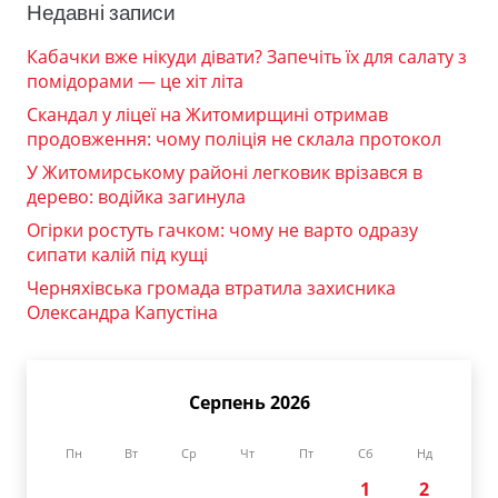
Недавні записи
Кабачки вже нікуди дівати? Запечіть їх для салату з
помідорами — це хіт літа
Скандал у ліцеї на Житомирщині отримав
продовження: чому поліція не склала протокол
У Житомирському районі легковик врізався в
дерево: водійка загинула
Огірки ростуть гачком: чому не варто одразу
сипати калій під кущі
Черняхівська громада втратила захисника
Олександра Капустіна
Серпень 2026
Пн
Вт
Ср
Чт
Пт
Сб
Нд
1
2