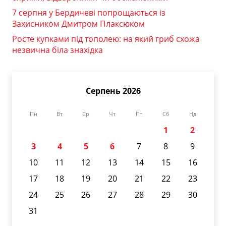
7 серпня у Бердичеві попрощаються із
Захисником Дмитром Плаксюком
Росте купками під тополею: на який гриб схожа
незвична біла знахідка
Серпень 2026
Пн
Вт
Ср
Чт
Пт
Сб
Нд
1
2
3
4
5
6
7
8
9
10
11
12
13
14
15
16
17
18
19
20
21
22
23
24
25
26
27
28
29
30
31