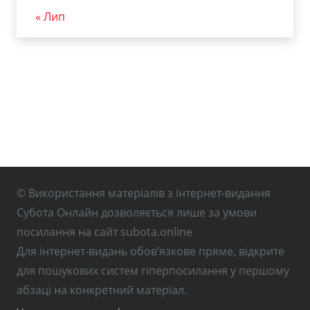
« Лип
© Використання матеріалів з інтернет-видання
Субота Онлайн дозволяється лише за умови
посилання на сайт subota.online
Для інтернет-видань обов’язкове пряме, відкрите
для пошукових систем гіперпосилання у першому
абзаці на конкретний матеріал.