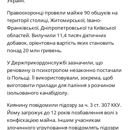
Україні.
Правоохоронці провели майже 90 обшуків на
території столиці, Житомирської, Івано-
Франківської, Дніпропетровської та Київської
областей. Вилучили 11,4 тисяч дієтичних
добавок, орієнтовна вартість яких становить
понад 20 млн гривень.
У Держприкордонслужбі зазначили, що
речовину із психотропом незаконно постачали
із Польщі. Її використовували, зокрема, щоб
виготовити прилади для паління з розчином
ізольованого
канабідіолу
.
Киянину повідомили підозру за ч. 3
ст. 307 ККУ
.
Йому загрожує до 12 років позбавлення волі з
конфіскацією майна. Іншим учасникам
злочинного угруповання повідомлять підозри