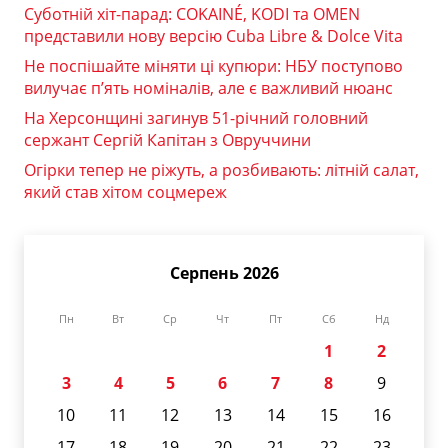
Суботній хіт-парад: COKAINÉ, KODI та OMEN
представили нову версію Cuba Libre & Dolce Vita
Не поспішайте міняти ці купюри: НБУ поступово
вилучає п’ять номіналів, але є важливий нюанс
На Херсонщині загинув 51-річний головний
сержант Сергій Капітан з Овруччини
Огірки тепер не ріжуть, а розбивають: літній салат,
який став хітом соцмереж
Серпень 2026
Пн
Вт
Ср
Чт
Пт
Сб
Нд
1
2
3
4
5
6
7
8
9
10
11
12
13
14
15
16
17
18
19
20
21
22
23