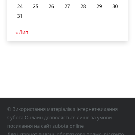
24
25
26
27
28
29
30
31
« Лип
© Використання матеріалів з інтернет-видання
Субота Онлайн дозволяється лише за умови
посилання на сайт subota.online
Для інтернет-видань обов’язкове пряме, відкрите