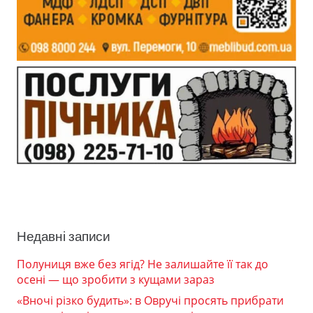
Недавні записи
Полуниця вже без ягід? Не залишайте її так до
осені — що зробити з кущами зараз
«Вночі різко будить»: в Овручі просять прибрати