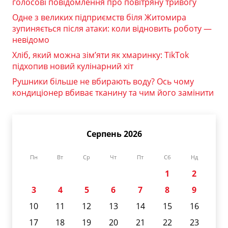
голосові повідомлення про повітряну тривогу
Одне з великих підприємств біля Житомира
зупиняється після атаки: коли відновить роботу —
невідомо
Хліб, який можна зім’яти як хмаринку: TikTok
підхопив новий кулінарний хіт
Рушники більше не вбирають воду? Ось чому
кондиціонер вбиває тканину та чим його замінити
Серпень 2026
Пн
Вт
Ср
Чт
Пт
Сб
Нд
1
2
3
4
5
6
7
8
9
10
11
12
13
14
15
16
17
18
19
20
21
22
23