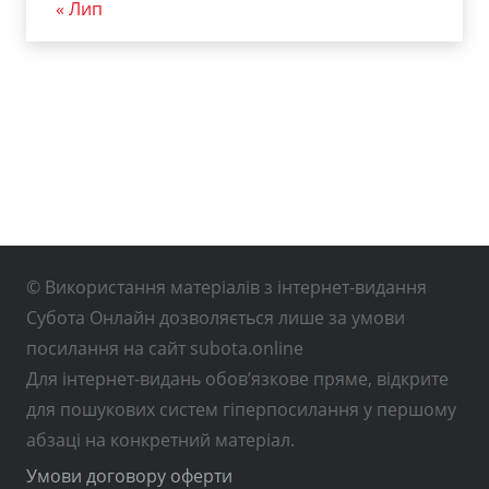
« Лип
© Використання матеріалів з інтернет-видання
Субота Онлайн дозволяється лише за умови
посилання на сайт subota.online
Для інтернет-видань обов’язкове пряме, відкрите
для пошукових систем гіперпосилання у першому
абзаці на конкретний матеріал.
Умови договору оферти