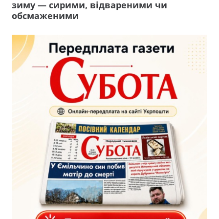
зиму — сирими, відвареними чи
обсмаженими