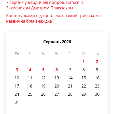
7 серпня у Бердичеві попрощаються із
Захисником Дмитром Плаксюком
Росте купками під тополею: на який гриб схожа
незвична біла знахідка
Серпень 2026
Пн
Вт
Ср
Чт
Пт
Сб
Нд
1
2
3
4
5
6
7
8
9
10
11
12
13
14
15
16
17
18
19
20
21
22
23
24
25
26
27
28
29
30
31