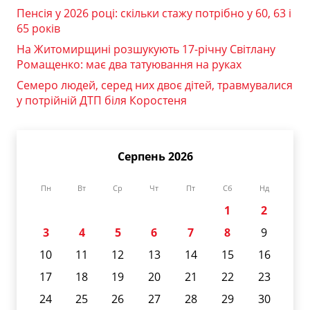
Пенсія у 2026 році: скільки стажу потрібно у 60, 63 і
65 років
На Житомирщині розшукують 17-річну Світлану
Ромащенко: має два татуювання на руках
Семеро людей, серед них двоє дітей, травмувалися
у потрійній ДТП біля Коростеня
Серпень 2026
Пн
Вт
Ср
Чт
Пт
Сб
Нд
1
2
3
4
5
6
7
8
9
10
11
12
13
14
15
16
17
18
19
20
21
22
23
24
25
26
27
28
29
30