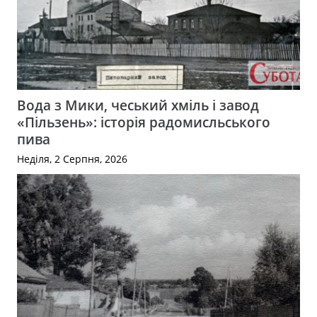
Вода з Мики, чеський хміль і завод
«Пільзень»: історія радомисльського
пива
Неділя, 2 Серпня, 2026