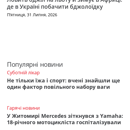
де в Україні побачити бджолоїдку
П’ятниця, 31 Липня, 2026
Популярні новини
Суботній лікар
Не тільки їжа і спорт: вчені знайшли ще
один фактор повільного набору ваги
Гарячі новини
У Житомирі Mercedes зіткнувся з Yamaha:
18-річного мотоцикліста госпіталізували