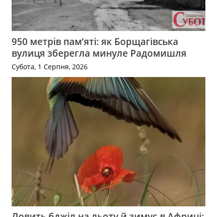
950 метрів пам’яті: як Борщагівська
вулиця зберегла минуле Радомишля
Субота, 1 Серпня, 2026
Ловить бджіл на льоту й зимує в Африці: