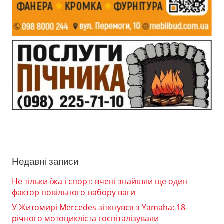
Недавні записи
Не тільки їжа і спорт: вчені знайшли ще один
фактор повільного набору ваги
У Житомирі Mercedes зіткнувся з Yamaha: 18-
річного мотоцикліста госпіталізували