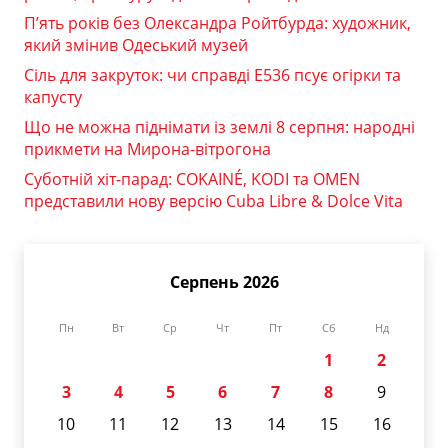
П’ять років без Олександра Ройтбурда: художник,
який змінив Одеський музей
Сіль для закруток: чи справді Е536 псує огірки та
капусту
Що не можна піднімати із землі 8 серпня: народні
прикмети на Мирона-вітрогона
Суботній хіт-парад: COKAINÉ, KODI та OMEN
представили нову версію Cuba Libre & Dolce Vita
Серпень 2026
Пн
Вт
Ср
Чт
Пт
Сб
Нд
1
2
3
4
5
6
7
8
9
10
11
12
13
14
15
16