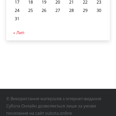
17
18
19
20
21
22
23
24
25
26
27
28
29
30
31
« Лип
© Використання матеріалів з інтернет-видання
Субота Онлайн дозволяється лише за умови
посилання на сайт subota.online