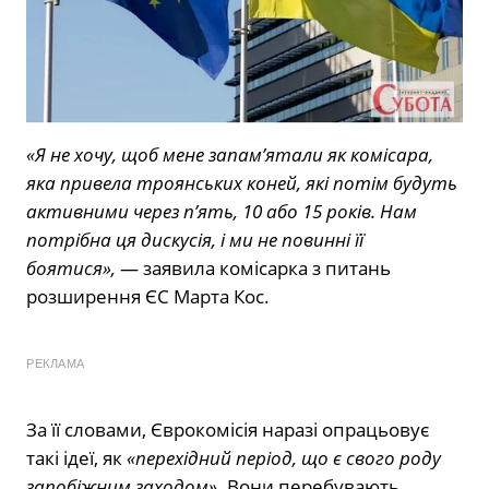
«Я не хочу, щоб мене запам’ятали як комісара,
яка привела троянських коней, які потім будуть
активними через п’ять, 10 або 15 років. Нам
потрібна ця дискусія, і ми не повинні її
боятися»,
— заявила комісарка з питань
розширення ЄС Марта Кос.
РЕКЛАМА
За її словами, Єврокомісія наразі опрацьовує
такі ідеї, як
«перехідний період, що є свого роду
запобіжним заходом»
. Вони перебувають