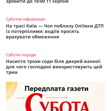
зробити до 18:00 11 серпня
Суботня інформація
На трасі Київ — Чоп поблизу Оліївки ДТП
із потерпілими: водіїв просять
врахувати обмеження
Суботні поради
Насипте трохи соди біля дверей ванної:
для чого господині використовують цей
трюк