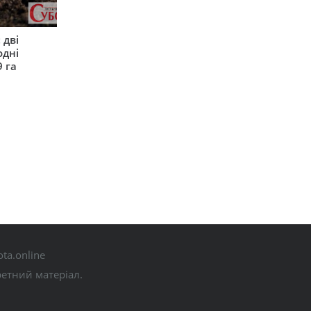
 дві
одні
9 га
ta.online
ретний матеріал.