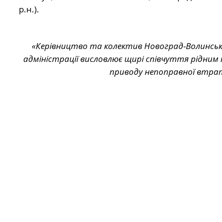
р.н.).
«Керівництво та колектив Новоград-Волинсько
адміністрації висловлює щирі співчуття рідним 
приводу непоправної втра