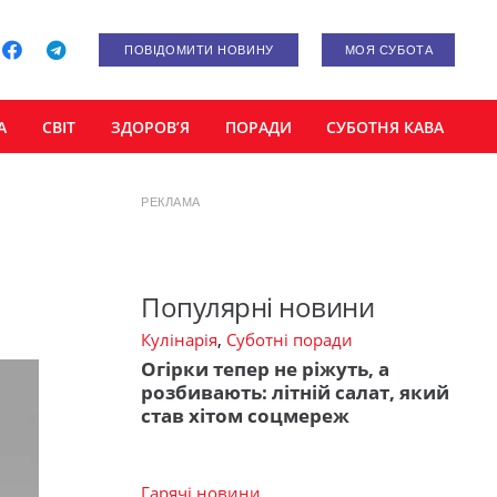
ПОВІДОМИТИ НОВИНУ
МОЯ СУБОТА
А
СВІТ
ЗДОРОВ’Я
ПОРАДИ
СУБОТНЯ КАВА
РЕКЛАМА
Популярні новини
Кулінарія
,
Суботні поради
Огірки тепер не ріжуть, а
розбивають: літній салат, який
став хітом соцмереж
Гарячі новини