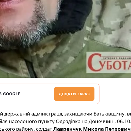
В GOOGLE
ДОДАТИ ЗАРАЗ
 державній адміністрації, захищаючи Батьківщину, в
біля населеного пункту Одрадівка на Донеччині, 06.10
ського району, солдат
Лавренчук Микола Петрович