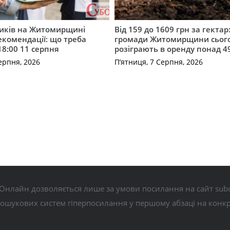
ників на Житомирщині
Від 159 до 1609 грн за гектар:
комендації: що треба
громади Житомирщини сьог
18:00 11 серпня
розіграють в оренду понад 4
ерпня, 2026
П’ятниця, 7 Серпня, 2026
Онлайн дозволяється лише за умови посилання на сайт subo
пошукових систем гіперпосилання у першому абзаці на конк