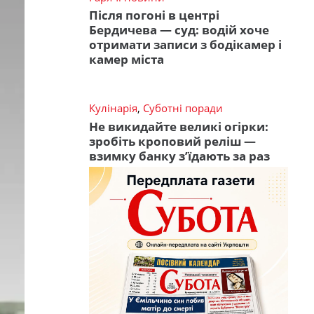
Після погоні в центрі
Бердичева — суд: водій хоче
отримати записи з бодікамер і
камер міста
Кулінарія
,
Суботні поради
Не викидайте великі огірки:
зробіть кроповий реліш —
взимку банку з’їдають за раз