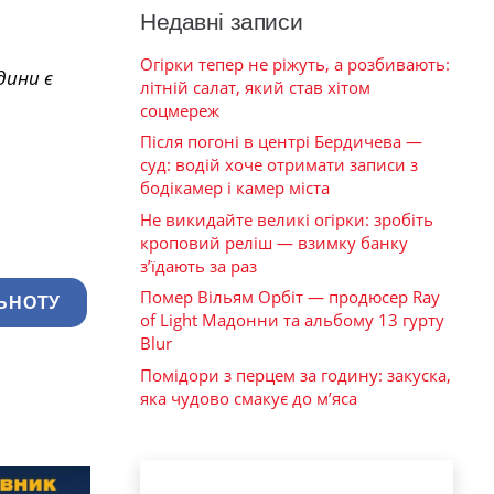
Недавні записи
Огірки тепер не ріжуть, а розбивають:
дини є
літній салат, який став хітом
соцмереж
Після погоні в центрі Бердичева —
суд: водій хоче отримати записи з
бодікамер і камер міста
Не викидайте великі огірки: зробіть
кроповий реліш — взимку банку
з’їдають за раз
Помер Вільям Орбіт — продюсер Ray
ЬНОТУ
of Light Мадонни та альбому 13 гурту
Blur
Помідори з перцем за годину: закуска,
яка чудово смакує до м’яса