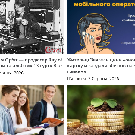
м Орбіт — продюсер Ray of
Жительці Звягельщини «оно
ни та альбому 13 гурту Blur
картку й завдали збитків на 
гривень
ерпня, 2026
П’ятниця, 7 Серпня, 2026