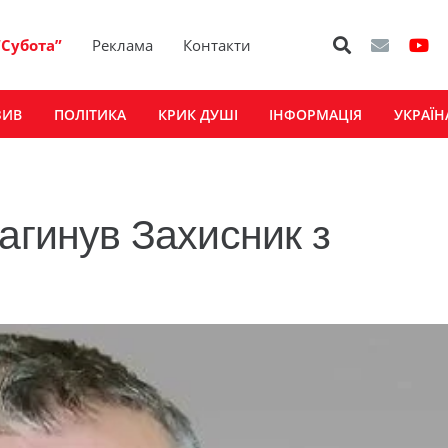
“Субота”
Реклама
Контакти
ЗИВ
ПОЛІТИКА
КРИК ДУШІ
ІНФОРМАЦІЯ
УКРАЇН
агинув Захисник з