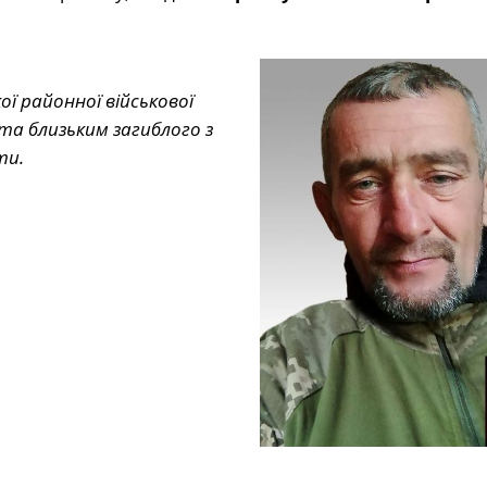
ї районної військової
та близьким загиблого з
ти.