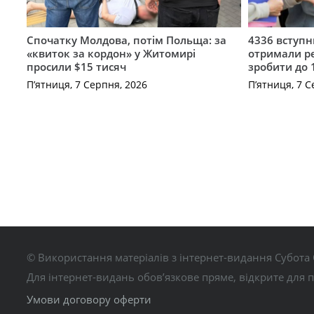
Спочатку Молдова, потім Польща: за
4336 вступ
«квиток за кордон» у Житомирі
отримали ре
просили $15 тисяч
зробити до 
П’ятниця, 7 Серпня, 2026
П’ятниця, 7 С
© Використання матеріалів з інтернет-видання Субота 
Для інтернет-видань обов’язкове пряме, відкрите для 
Умови договору оферти