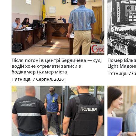
Після погоні в центрі Бердичева — суд:
Помер Вілья
водій хоче отримати записи з
Light Мадон
бодікамер і камер міста
П’ятниця, 7 С
П’ятниця, 7 Серпня, 2026