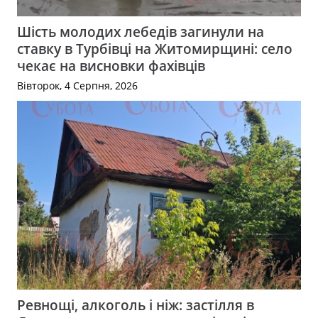
Шість молодих лебедів загинули на
ставку в Турбівці на Житомирщині: село
чекає на висновки фахівців
Вівторок, 4 Серпня, 2026
Ревнощі, алкоголь і ніж: застілля в