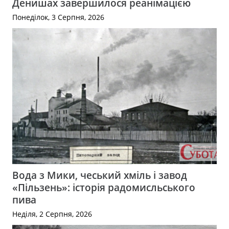
Денишах завершилося реанімацією
Понеділок, 3 Серпня, 2026
Вода з Мики, чеський хміль і завод
«Пільзень»: історія радомисльського
пива
Неділя, 2 Серпня, 2026