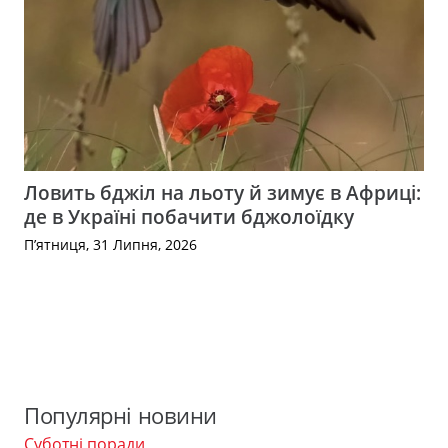
Ловить бджіл на льоту й зимує в Африці:
де в Україні побачити бджолоїдку
П’ятниця, 31 Липня, 2026
Популярні новини
Суботні поради