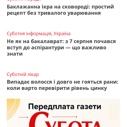
Баклажанна ікра на сковороді: простий
рецепт без тривалого уварювання
Суботня інформація
,
Україна
Не як на бакалаврат: з 7 серпня почався
вступ до аспірантури — що важливо
знати
Суботній лікар
Випадає волосся і довго не гояться рани:
коли варто перевірити рівень цинку