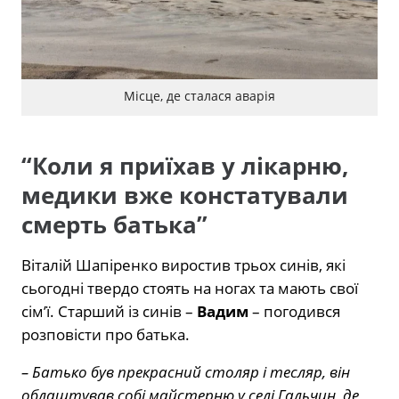
Місце, де сталася аварія
“Коли я приїхав у лікарню,
медики вже констатували
смерть батька”
Віталій Шапіренко виростив трьох синів, які
сьогодні твердо стоять на ногах та мають свої
сім’ї. Старший із синів –
Вадим
– погодився
розповісти про батька.
– Батько був прекрасний столяр і тесляр, він
облаштував собі майстерню у селі Гальчин, де