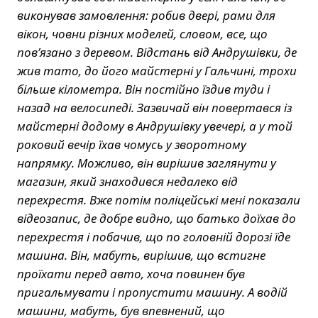
виконував замовлення: робив двері, рами для
вікон, човни різних моделей, словом, все, що
пов’язано з деревом. Відстань від Андрушівки, де
жив тато, до його майстерні у Гальчині, трохи
більше кілометра. Він постійно їздив туди і
назад на велосипеді. Зазвичай він повертався із
майстерні додому в Андрушівку увечері, а у той
роковий вечір їхав чомусь у зворотному
напрямку. Можливо, він вирішив заглянути у
магазин, який знаходився недалеко від
перехрестя. Вже потім поліцейські мені показали
відеозапис, де добре видно, що батько доїхав до
перехрестя і побачив, що по головній дорозі їде
машина. Він, мабуть, вирішив, що встигне
проїхати перед авто, хоча повинен був
пригальмувати і пропустити машину. А водій
машини, мабуть, був впевнений, що