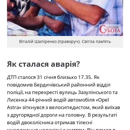
Віталій Шапіренко (праворуч). Світла пам’ять
Як сталася аварія?
ДТП сталося 31 січня близько 17.35. Як
повідомив Бердичівський районний відділ
поліції, на перехресті вулиць Зазулінського та
Лисенка 44-річний водій автомобіля «Opel
Astra» зіткнувся з велосипедистом, який виїхав
з другорядної дороги на головну. В результаті
водій двоколісника отримав тілесні
ушкодження несумісні с життям. Він помер в