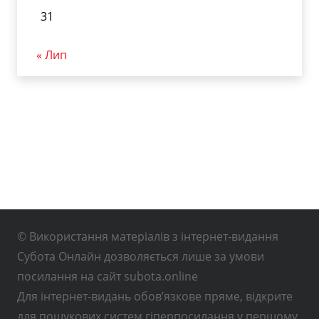
31
« Лип
© Використання матеріалів з інтернет-видання
Субота Онлайн дозволяється лише за умови
посилання на сайт subota.online
Для інтернет-видань обов’язкове пряме, відкрите
для пошукових систем гіперпосилання у першому