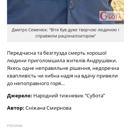
Дмитро Семенюк: “Вітя був дуже творчою людиною і
справжнім раціоналізатором”
Передчасна та безглузда смерть хорошої
людини приголомшила жителів Андрушівки.
Якесь одне неправильне рішення, недоречна
квапливість чи хибна надія на вдачу привели
до непоправного горя…
Джерело:
Народний тижневик “Субота”
Автор:
Сніжана Смирнова
РЕКЛАМА