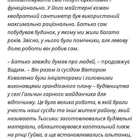
функціонально. У його майстерні кожен
квадратний сантиметр був використаний
максимально раціонально. Батько сам
побудував будинок, у якому ми жили багато
років. Звісно, у нього були помічники, але левову
долю роботи він робив сам.
– Батько завжди думав про людей,
– продовжує
Вадим. –
Він разом із сусідом Віктором
Коваленко були ініціаторами і головними
виконавцями грандіозного плану – будівництва
у селі Гальчин гарного майданчика для
відпочинку. Це була велика робота, в якій брали
участь наші сусіди та інші жителі району, який
називають Тьосики: заготовлювалися будівельні
матеріали, облаштовувався капітальний пляж
на річці Гуйва, а ще встановлювались альтанки,