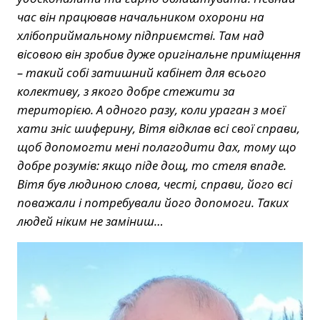
час він працював начальником охорони на
хлібоприймальному підприємстві. Там над
вісовою він зробив дуже оригінальне приміщення
– такий собі затишний кабінет для всього
колективу, з якого добре стежити за
територією. А одного разу, коли ураган з моєї
хати зніс шиферину, Вітя відклав всі свої справи,
щоб допомогти мені полагодити дах, тому що
добре розумів: якщо піде дощ, то стеля впаде.
Вітя був людиною слова, честі, справи, його всі
поважали і потребували його допомоги. Таких
людей ніким не заміниш…