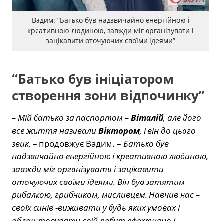
Вадим: “Батько був надзвичайно енергійною і
креативною людиною, завжди міг організувати і
зацікавити оточуючих своїми ідеями”
“Батько був ініціатором
створення зони відпочинку”
– Мій батько за паспортом –
Віталій
, але його
все життя називали
Віктором
, і він до цього
звик
, – продовжує Вадим. –
Батько був
надзвичайно енергійною і креативною людиною,
завжди міг організувати і зацікавити
оточуючих своїми ідеями. Він був затятим
рибалкою, грибником, мисливцем. Навчив нас –
своїх синів -виживати у будь яких умовах і
облаштовувати свій побут ефективно і