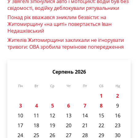
У Звягелі зіткнулися авто і мотоцикл: водій був без
свідомості, водійку деблокували рятувальники
Понад рік вважався зниклим безвісти: на
Житомирщину «на щиті» повертається Іван
Недашківський
Жителів Житомирщини закликали не ігнорувати
тривоги: ОВА зробила термінове попередження
Серпень 2026
Пн
Вт
Ср
Чт
Пт
Сб
Нд
1
2
3
4
5
6
7
8
9
10
11
12
13
14
15
16
17
18
19
20
21
22
23
24
25
26
27
28
29
30