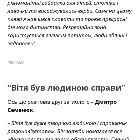
різноманітні гойдалки для дітей, столики і
лавочки та висаджувались верби. Саме на цьому
пляжі я навчився плавати та провів прекрасні
дні мого дитинства. Рекреаційна зона
користується великим попитом, люди вдячні і
задоволені.
РЕКЛАМА
“Вітя був людиною справи”
Ось що розповів друг загиблого –
Дмитро
Семенюк
.
– Вітя був дуже творчою людиною і справжнім
раціоналізатором. Він завжди намагався все
удосконалити та гарно облаштувати. Певний