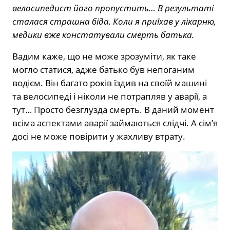
велосипедист його пропустить… В результаті
сталася страшна біда. Коли я приїхав у лікарню,
медики вже констатували смерть батька.
Вадим каже, що не може зрозуміти, як таке
могло статися, адже батько був непоганим
водієм. Він багато років їздив на своїй машині
та велосипеді і ніколи не потрапляв у аварії, а
тут… Просто безглузда смерть. В даний момент
всіма аспектами аварії займаються слідчі. А сім’я
досі не може повірити у жахливу втрату.