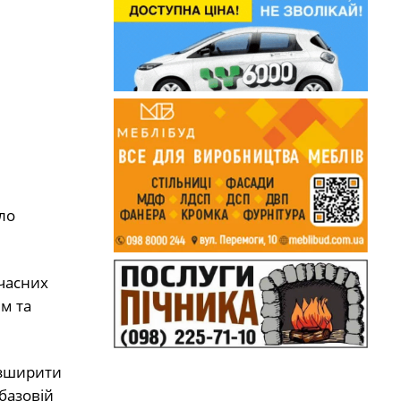
ло
учасних
м та
озширити
базовій