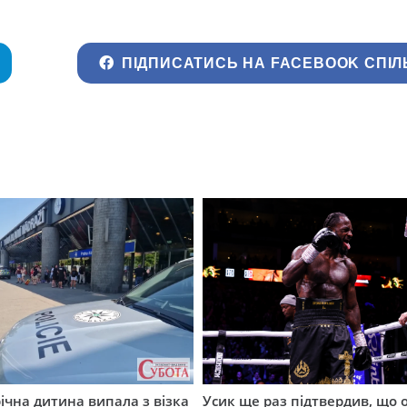
ПІДПИСАТИСЬ НА FACEBOOK СПІЛ
річна дитина випала з візка
Усик ще раз підтвердив, що 