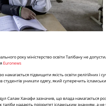
чального року міністерство освіти Талібану не допусти
ня
Еuronews
во намагається підвищити якість освіти релігійних і с
в студентів уникати одягу, який суперечить ісламськи
бдул Салам Ханафи зазначив, що влада намагається р
к таліби надають пріоритет ісламським знанням, а не 