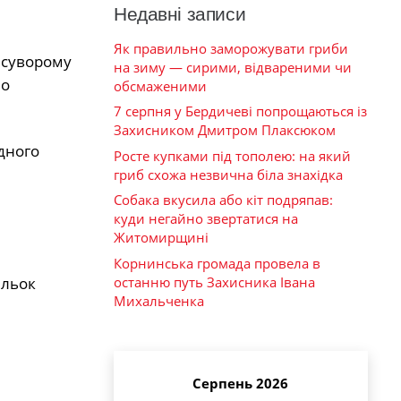
Недавні записи
Як правильно заморожувати гриби
 суворому
на зиму — сирими, відвареними чи
ло
обсмаженими
7 серпня у Бердичеві попрощаються із
Захисником Дмитром Плаксюком
дного
Росте купками під тополею: на який
гриб схожа незвична біла знахідка
Собака вкусила або кіт подряпав:
куди негайно звертатися на
Житомирщині
Корнинська громада провела в
останню путь Захисника Івана
ельок
Михальченка
Серпень 2026