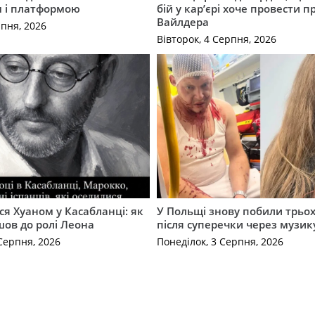
м і платформою
бій у кар’єрі хоче провести п
Вайлдера
рпня, 2026
Вівторок, 4 Серпня, 2026
ся Хуаном у Касабланці: як
У Польщі знову побили трьох
ов до ролі Леона
після суперечки через музик
Серпня, 2026
Понеділок, 3 Серпня, 2026