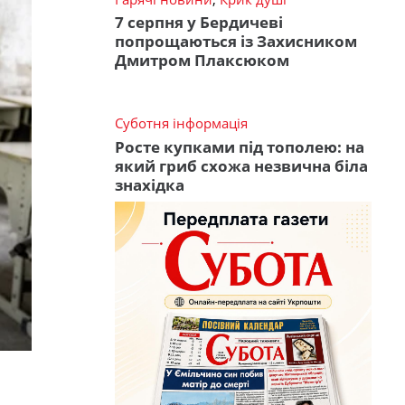
7 серпня у Бердичеві
попрощаються із Захисником
Дмитром Плаксюком
Суботня інформація
Росте купками під тополею: на
який гриб схожа незвична біла
знахідка