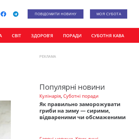
ПОВІДОМИТИ НОВИНУ
МОЯ СУБОТА
А
СВІТ
ЗДОРОВ’Я
ПОРАДИ
СУБОТНЯ КАВА
РЕКЛАМА
Популярні новини
Кулінарія
,
Суботні поради
Як правильно заморожувати
гриби на зиму — сирими,
відвареними чи обсмаженими
Гарячі новини
,
Крик душі