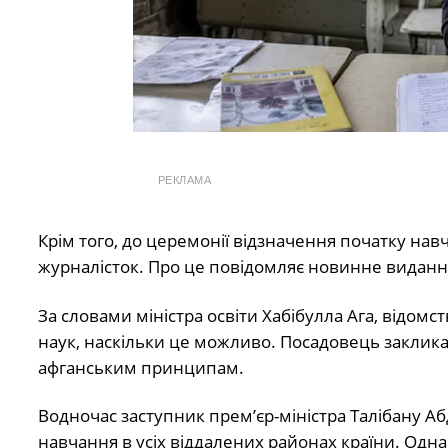
РЕКЛАМА
Крім того, до церемонії відзначення початку нав
журналісток. Про це повідомляє новинне видан
За словами міністра освіти Хабібулла Ага, відомст
наук, наскільки це можливо. Посадовець заклика
афганським принципам.
Водночас заступник премʼєр-міністра Талібану А
навчання в усіх віддалених районах країни. Одна