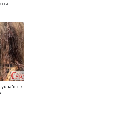
роти
 українців
у