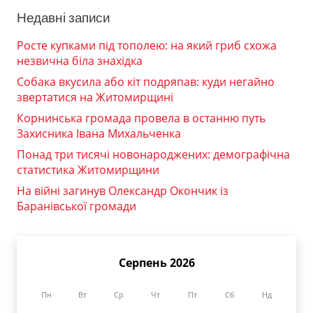
Недавні записи
Росте купками під тополею: на який гриб схожа
незвична біла знахідка
Собака вкусила або кіт подряпав: куди негайно
звертатися на Житомирщині
Корнинська громада провела в останню путь
Захисника Івана Михальченка
Понад три тисячі новонароджених: демографічна
статистика Житомирщини
На війні загинув Олександр Окончик із
Баранівської громади
Серпень 2026
Пн
Вт
Ср
Чт
Пт
Сб
Нд