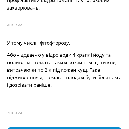
профілактики від різноманітних грибкових
захворювань.
РЕКЛАМА
У тому числі і фітофторозу.
Або – додаємо у відро води 4 краплі йоду та
поливаємо томати таким розчином щотижня,
витрачаючи по 2 л під кожен кущ. Таке
підживлення допомагає плодам бути більшими
і дозрівати раніше.
РЕКЛАМА