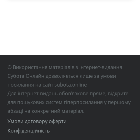
© Використання матеріалів з інтернет-видання
Субота Онлайн дозволяється лише за умови
посилання на сайт subota.online
Для інтернет-видань обов’язкове пряме, відкрите
для пошукових систем гіперпосилання у першому
абзаці на конкретний матеріал.
Умови договору оферти
Конфіденційність