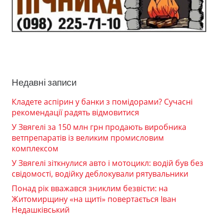
Недавні записи
Кладете аспірин у банки з помідорами? Сучасні
рекомендації радять відмовитися
У Звягелі за 150 млн грн продають виробника
ветпрепаратів із великим промисловим
комплексом
У Звягелі зіткнулися авто і мотоцикл: водій був без
свідомості, водійку деблокували рятувальники
Понад рік вважався зниклим безвісти: на
Житомирщину «на щиті» повертається Іван
Недашківський