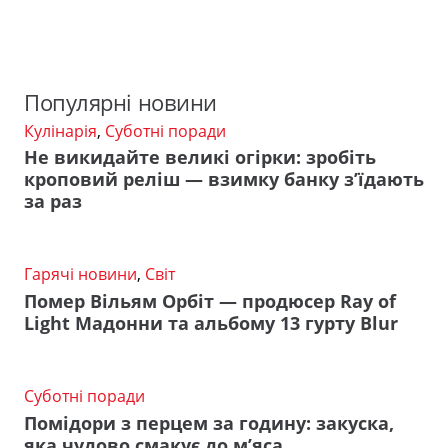
Популярні новини
Кулінарія
,
Суботні поради
Не викидайте великі огірки: зробіть
кроповий реліш — взимку банку з’їдають
за раз
Гарячі новини
,
Світ
Помер Вільям Орбіт — продюсер Ray of
Light Мадонни та альбому 13 гурту Blur
Суботні поради
Помідори з перцем за годину: закуска,
яка чудово смакує до м’яса