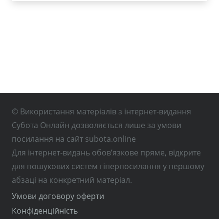
© Використання матеріалів з інтернет-видання
Субота Онлайн дозволяється лише за умови
посилання на сайт subota.online
Для інтернет-видань обов’язкове пряме, відкрите
для пошукових систем гіперпосилання у першому
абзаці на конкретний матеріал.
Умови договору оферти
Конфіденційність