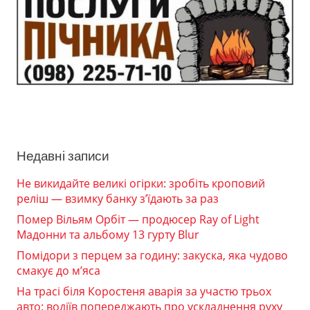
Недавні записи
Не викидайте великі огірки: зробіть кроповий
реліш — взимку банку з’їдають за раз
Помер Вільям Орбіт — продюсер Ray of Light
Мадонни та альбому 13 гурту Blur
Помідори з перцем за годину: закуска, яка чудово
смакує до м’яса
На трасі біля Коростеня аварія за участю трьох
авто: водіїв попереджають про ускладнення руху