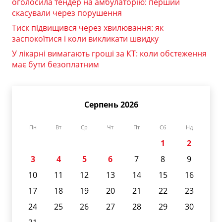
оголосила тендер на амбулаторію: перший
скасували через порушення
Тиск підвищився через хвилювання: як
заспокоїтися і коли викликати швидку
У лікарні вимагають гроші за КТ: коли обстеження
має бути безоплатним
Серпень 2026
Пн
Вт
Ср
Чт
Пт
Сб
Нд
1
2
3
4
5
6
7
8
9
10
11
12
13
14
15
16
17
18
19
20
21
22
23
24
25
26
27
28
29
30