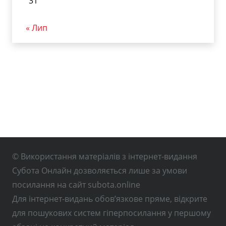
31
« Лип
© Використання матеріалів з інтернет-видання
Субота Онлайн дозволяється лише за умови
посилання на сайт subota.online
Для інтернет-видань обов’язкове пряме, відкрите
для пошукових систем гіперпосилання у першому