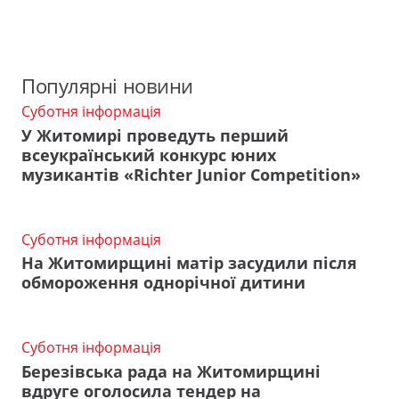
Популярні новини
Суботня інформація
У Житомирі проведуть перший
всеукраїнський конкурс юних
музикантів «Richter Junior Competition»
Суботня інформація
На Житомирщині матір засудили після
обмороження однорічної дитини
Суботня інформація
Березівська рада на Житомирщині
вдруге оголосила тендер на