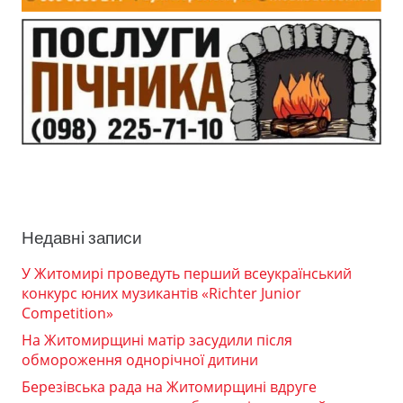
Недавні записи
У Житомирі проведуть перший всеукраїнський
конкурс юних музикантів «Richter Junior
Competition»
На Житомирщині матір засудили після
обмороження однорічної дитини
Березівська рада на Житомирщині вдруге