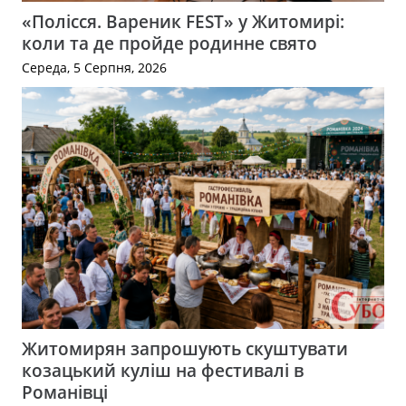
«Полісся. Вареник FEST» у Житомирі:
коли та де пройде родинне свято
Середа, 5 Серпня, 2026
Житомирян запрошують скуштувати
козацький куліш на фестивалі в
Романівці