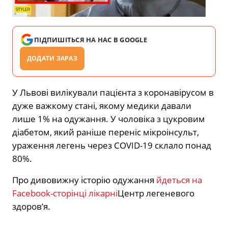
ПІДПИШІТЬСЯ НА НАС В GOOGLE
ДОДАТИ ЗАРАЗ
У Львові вилікували пацієнта з коронавірусом в
дуже важкому стані, якому медики давали
лише 1% на одужання. У чоловіка з цукровим
діабетом, який раніше переніс мікроінсульт,
ураження легень через COVID-19 склало понад
80%.
Про дивовижну історію одужання
йдеться на
Facebook-сторінці лікарні
Центр легеневого
здоров’я.