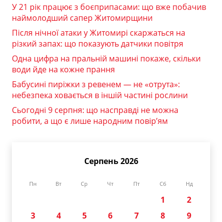
У 21 рік працює з боєприпасами: що вже побачив
наймолодший сапер Житомирщини
Після нічної атаки у Житомирі скаржаться на
різкий запах: що показують датчики повітря
Одна цифра на пральній машині покаже, скільки
води йде на кожне прання
Бабусині пиріжки з ревенем — не «отрута»:
небезпека ховається в іншій частині рослини
Сьогодні 9 серпня: що насправді не можна
робити, а що є лише народним повір’ям
Серпень 2026
Пн
Вт
Ср
Чт
Пт
Сб
Нд
1
2
3
4
5
6
7
8
9