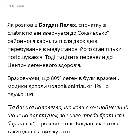
РЕКЛАМА
Як розповів
Богдан Пелех
, спочатку зі
слабкістю він звернувся до Сокальської
районної лікарні, та після двох днів
перебування в медустанові його стан тільки
погіршувався. Тоді пацієнта перевели до
Центру легеневого здоров’я.
Враховуючи, що 80% легенів були вражені,
медики давали чоловікові тільки 1% на
одужання.
“Та донька наполягла, що коли є хоч найменший
шанс на порятунок, за нього треба братися і
боротися”
, – розповів пан Богдан, якого все-
таки вдалося вилікувати.