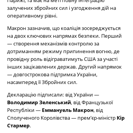
Парижі, та має на меті повну інтеграцію
залучених збройних сил і узгодження дій на
оперативному рівні.
Макрон зазначив, що коаліція зосереджується
на двох ключових напрямах безпеки. Перший
— створення механізмів контролю за
дотриманням режиму припинення вогню, де
провідну роль відіграватимуть США за участі
інших зацікавлених держав. Другий напрямок
— довгострокова підтримка України,
насамперед її Збройних сил.
Декларацію підписали: від України —
Володимир Зеленський
, від Французької
Республіки —
Еммануель Макрон
, від
Сполученого Королівства — прем’єр-міністр
Кір
Стармер
.