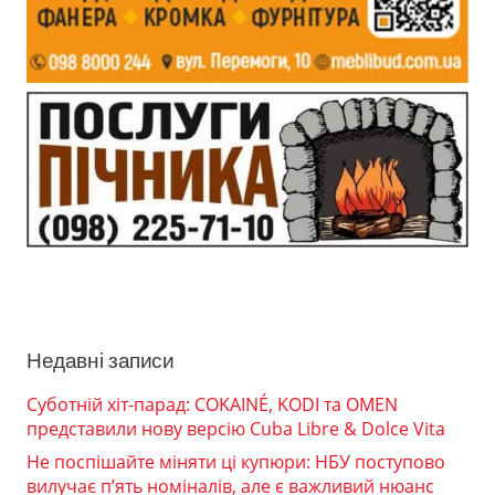
Недавні записи
Суботній хіт-парад: COKAINÉ, KODI та OMEN
представили нову версію Cuba Libre & Dolce Vita
Не поспішайте міняти ці купюри: НБУ поступово
вилучає п’ять номіналів, але є важливий нюанс