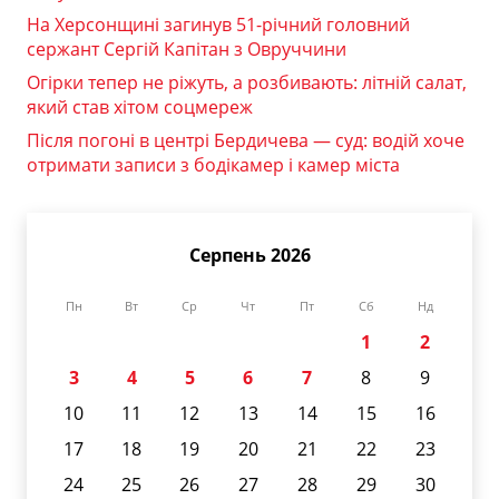
На Херсонщині загинув 51-річний головний
сержант Сергій Капітан з Овруччини
Огірки тепер не ріжуть, а розбивають: літній салат,
який став хітом соцмереж
Після погоні в центрі Бердичева — суд: водій хоче
отримати записи з бодікамер і камер міста
Серпень 2026
Пн
Вт
Ср
Чт
Пт
Сб
Нд
1
2
3
4
5
6
7
8
9
10
11
12
13
14
15
16
17
18
19
20
21
22
23
24
25
26
27
28
29
30