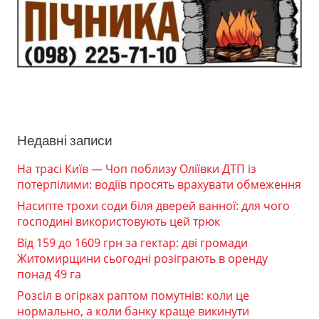
Недавні записи
На трасі Київ — Чоп поблизу Оліївки ДТП із
потерпілими: водіїв просять врахувати обмеження
Насипте трохи соди біля дверей ванної: для чого
господині використовують цей трюк
Від 159 до 1609 грн за гектар: дві громади
Житомирщини сьогодні розіграють в оренду
понад 49 га
Розсіл в огірках раптом помутнів: коли це
нормально, а коли банку краще викинути