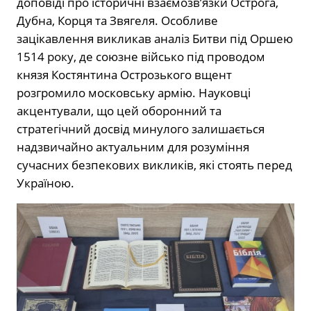
доповіді про історичні взаємозв’язки Острога,
Дубна, Корця та Звягеля. Особливе
зацікавлення викликав аналіз Битви під Оршею
1514 року, де союзне військо під проводом
князя Костянтина Острозького вщент
розгромило московську армію. Науковці
акцентували, що цей оборонний та
стратегічний досвід минулого залишається
надзвичайно актуальним для розуміння
сучасних безпекових викликів, які стоять перед
Україною.