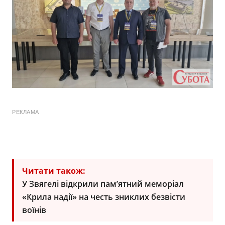
РЕКЛАМА
Читати також:
У Звягелі відкрили пам’ятний меморіал
«Крила надії» на честь зниклих безвісти
воїнів