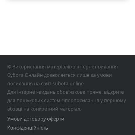
© Використання матеріалів з інтернет-видання
Субота Онлайн дозволяється лише за умови
посилання на сайт subota.online
Для інтернет-видань обов’язкове пряме, відкрите
для пошукових систем гіперпосилання у першому
абзаці на конкретний матеріал.
Умови договору оферти
Конфіденційність