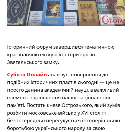
Історичний форум завершився тематичною
краєзнавчою екскурсією територією
Звягельського замку.
Субота Онлайн
аналізує: повернення до
подібних історичних пластів сьогодні — це не
просто данина академічній науці, а важливий
елемент відновлення нашої національної
пам’яті. Постать князя Острозького, який зумів
розбити московське військо у XVI столітті,
безпосередньо перегукується із теперішньою
боротьбою українського народу за свою